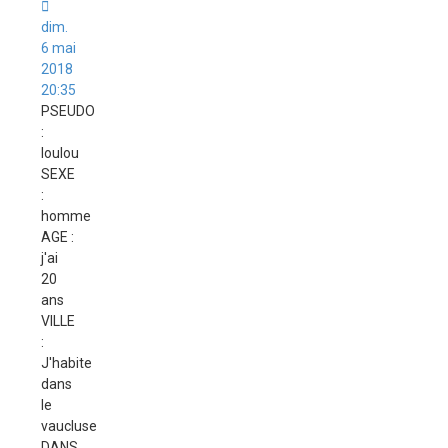
non
lu
dim.
6 mai
2018
20:35
PSEUDO
:
loulou
SEXE
:
homme
AGE :
j'ai
20
ans
VILLE
:
J'habite
dans
le
vaucluse
DANS