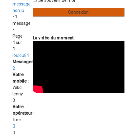
Se souvenir de moi
message
non lu
• 1
message
•
Page
La vidéo du moment :
1
sur
1
loulou84
Messages :
2
Votre
mobile :
Wiko
lenny
3
Votre
opérateur :
free
Citation
Message