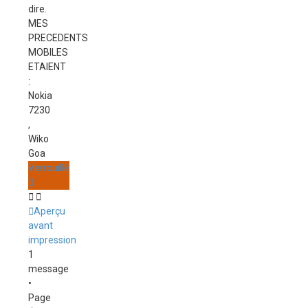
dire.
MES
PRECEDENTS
MOBILES
ETAIENT
:
Nokia
7230
,
Wiko
Goa
Haut
Verrouillé
Aperçu
avant
impression
1
message
•
Page