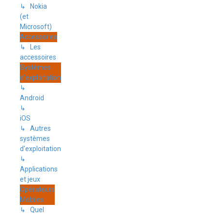
↳ Nokia
(et
Microsoft)
Accessoires
↳ Les
accessoires
Systèmes
d'exploitation
↳
Android
↳
iOS
↳ Autres
systèmes
d'exploitation
↳
Applications
et jeux
Opérateurs
Mobiles
↳ Quel