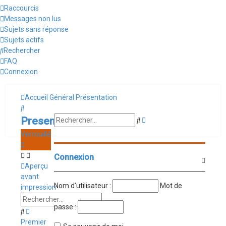
Raccourcis
Messages non lus
Sujets sans réponse
Sujets actifs
Rechercher
FAQ
Connexion
Accueil
Général
Présentation
Rechercher
Presentation
Rechercher
Recherche
avancée
Verrouillé
Connexion
Aperçu
avant
Nom d’utilisateur :
Mot de
impression
passe :
Rechercher
Recherche
avancée
Premier