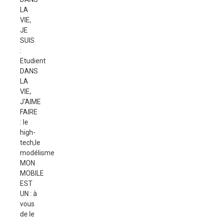
LA
VIE,
JE
SUIS
:
Etudient
DANS
LA
VIE,
J'AIME
FAIRE
: le
high-
tech,le
modélisme
MON
MOBILE
EST
UN : à
vous
de le