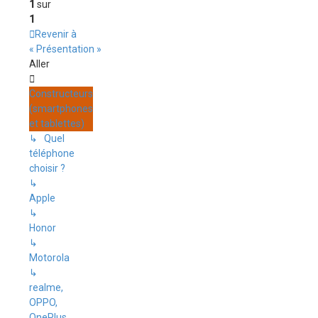
1
sur
1
Revenir à
« Présentation »
Aller
Constructeurs
(smartphones
et tablettes)
↳ Quel
téléphone
choisir ?
↳
Apple
↳
Honor
↳
Motorola
↳
realme,
OPPO,
OnePlus,