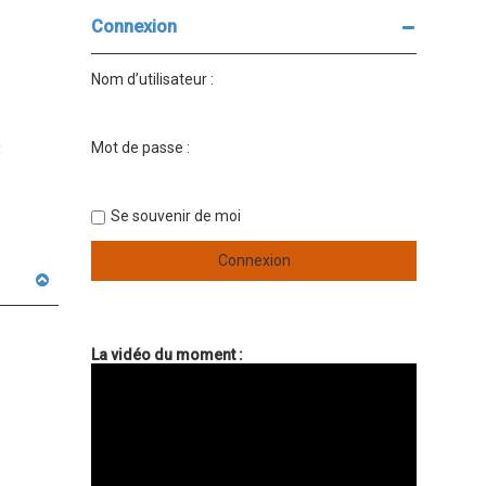
Connexion
Nom d’utilisateur :
Mot de passe :
:
Se souvenir de moi
H
a
u
t
La vidéo du moment :