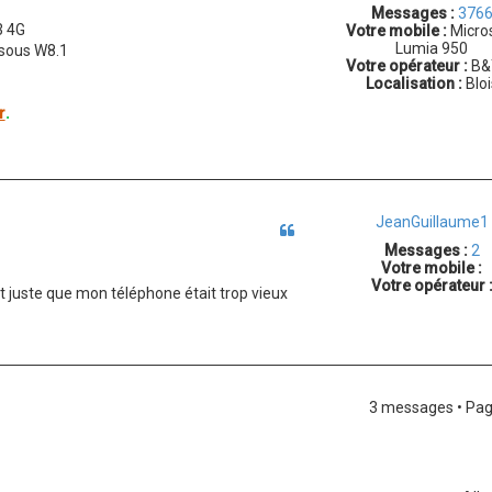
Messages :
376
3 4G
Votre mobile :
Micro
Lumia 950
sous W8.1
Votre opérateur :
B&
Localisation :
Bloi
r
.
JeanGuillaume1
Citation
Messages :
2
Votre mobile :
Votre opérateur 
it juste que mon téléphone était trop vieux
3 messages • Pa