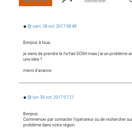
Verrouillé
M
sam. 28 oct. 2017 08:48
e
s
s
Bonjour à tous,
a
g
je viens de prendre le forfait SOSH mais j'ai un problème a
e
n
une idée ?
o
n
merci d'avance
l
u
M
lun. 30 oct. 2017 07:21
e
s
s
Bonjour,
a
Commencer par contacter l'opérateur ou de rechercher sur
g
problème dans votre région.
e
n