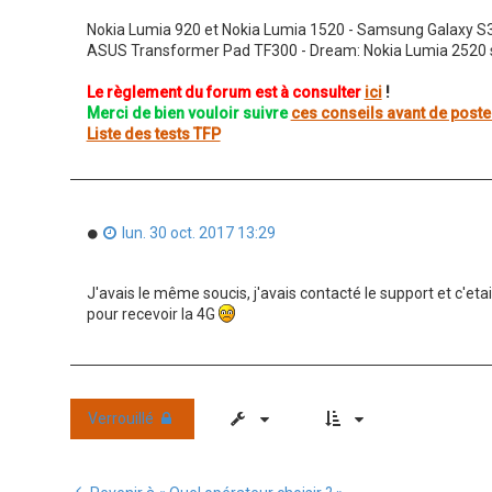
o
n
Nokia Lumia 920 et Nokia Lumia 1520 - Samsung Galaxy S
l
ASUS Transformer Pad TF300 - Dream: Nokia Lumia 2520 
u
Le règlement du forum est à consulter
ici
!
Merci de bien vouloir suivre
ces conseils avant de poste
Liste des tests TFP
M
lun. 30 oct. 2017 13:29
e
s
s
J'avais le même soucis, j'avais contacté le support et c'eta
a
pour recevoir la 4G
g
e
n
o
n
l
Verrouillé
u