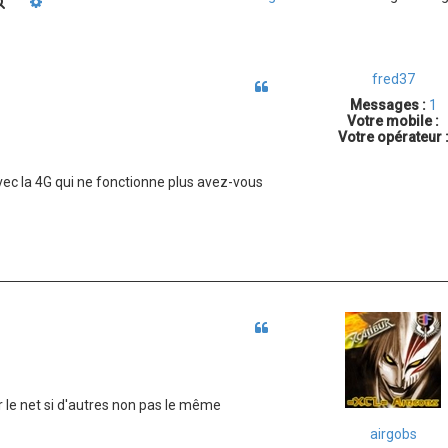
Rechercher
Recherche avancée
fred37
Citation
Messages :
1
Votre mobile :
Votre opérateur 
vec la 4G qui ne fonctionne plus avez-vous
Citation
 le net si d'autres non pas le même
airgobs