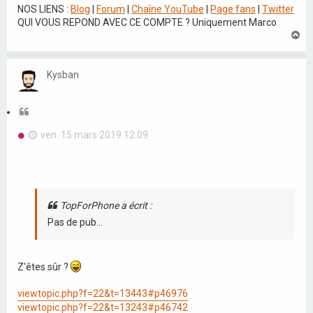
o
NOS LIENS :
Blog
|
Forum
|
Chaîne YouTube
|
Page fans
|
Twitter
n
QUI VOUS REPOND AVEC CE COMPTE ? Uniquement Marco
l
H
u
a
u
t
Kysban
C
i
M
ven. 15 mars 2019 12:09
t
e
a
s
t
s
a
i
g
o
e
TopForPhone a écrit :
n
n
Pas de pub...
o
n
l
u
Z'êtes sûr ?
viewtopic.php?f=22&t=13443#p46976
viewtopic.php?f=22&t=13243#p46742