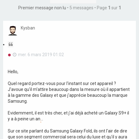
r
c
c
Premier message non lu
• 5 messages • Page
1
sur
1
h
h
c
e
e
h
r
r
c
c
e
Kysban
h
h
e
e
r
r
a
C
v
a
i
n
M
mer. 6 mars 2019 01:02
t
c
e
a
é
s
t
e
s
Hello,
a
i
g
o
Quel regard portez-vous pour l'instant sur cet appareil ?
e
n
n
J'avoue qu'il m'attire beaucoup dans la mesure où il appartient
o
à la gamme des Galaxy et que j'apprécie beaucoup la marque
n
Samsung.
l
u
Evidemment, il est très cher, et j'ai déjà acheté un Galaxy S9+ il
y a à peine un an
.
..
Sur ce site parlant du Samsung Galaxy Fold, ils ont l'air de dire
que son segment commercial sera celui du luxe et qu'il y aura