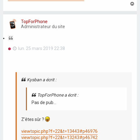
H
a
u
t
TopForPhone
Administrateur du site
C
i
M
lun. 25 mars 2019 22:38
t
e
a
s
t
s
a
i
g
o
e
Kysban a écrit :
n
n
o
n
TopForPhone a écrit :
l
Pas de pub...
u
Z'êtes sûr ?
viewtopic.php?f=22&t=13443#p46976
viewtopic.php?f=22&t=13243#p46742