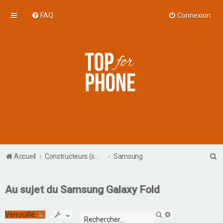
FAQ
Connexion
R
Accueil
Constructeurs (smartphones et tablettes)
Samsung
e
c
Au sujet du Samsung Galaxy Fold
h
e
R
R
Verrouillé
e
e