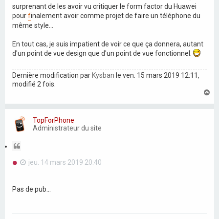
surprenant de les avoir vu critiquer le form factor du Huawei
pour
f
inalement avoir comme projet de faire un téléphone du
même style...
En tout cas, je suis impatient de voir ce que ça donnera, autant
d'un point de vue design que d'un point de vue fonctionnel.
Dernière modification par
Kysban
le ven. 15 mars 2019 12:11,
modifié 2 fois.
H
a
u
t
TopForPhone
Administrateur du site
C
i
M
jeu. 14 mars 2019 20:40
t
e
a
s
t
s
Pas de pub...
a
i
g
o
e
n
n