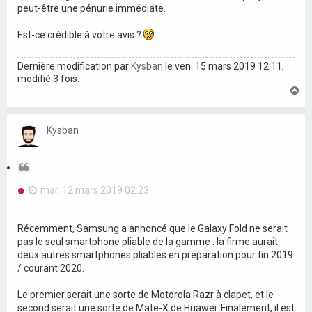
peut-être une pénurie immédiate.
Est-ce crédible à votre avis ?
Dernière modification par
Kysban
le ven. 15 mars 2019 12:11,
modifié 3 fois.
H
a
u
t
Kysban
C
i
M
mar. 12 mars 2019 02:23
t
e
a
s
t
s
Récemment, Samsung a annoncé que le Galaxy Fold ne serait
a
i
pas le seul smartphone pliable de la gamme : la firme aurait
g
o
deux autres smartphones pliables en préparation pour fin 2019
e
n
n
/ courant 2020.
o
n
Le premier serait une sorte de Motorola Razr à clapet, et le
l
second serait une sorte de Mate-X de Huawei. Finalement, il est
u