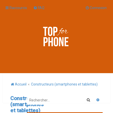
Raccourcis
FAQ
Connexion
Accueil
Constructeurs (smartphones et tablettes)
Constructeurs
Rechercher
Recherc
(smartphones
et tablettes)