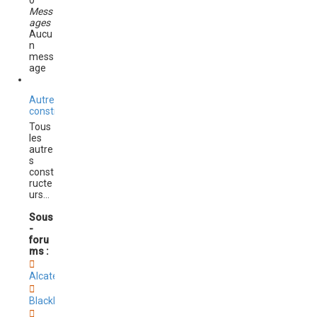
0
Mess
ages
Aucu
n
mess
age
Autres
constructeurs
Tous
les
autre
s
const
ructe
urs...
Sous
-
foru
ms :
Alcatel
BlackBerry