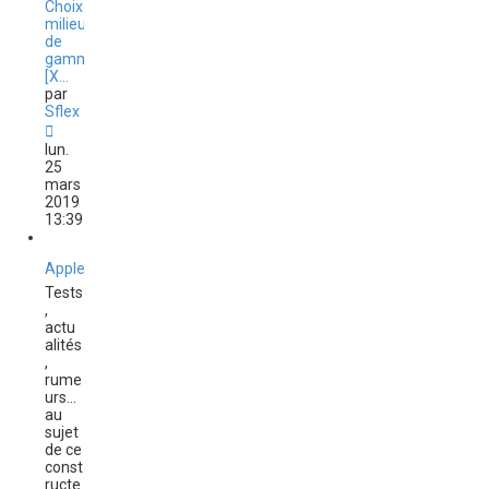
Choix
milieux
de
gamme
[X…
par
Sflex
C
o
lun.
n
25
s
mars
u
2019
l
13:39
t
e
r
Apple
l
Tests
e
,
d
actu
e
alités
r
,
n
rume
i
urs...
e
au
r
sujet
m
de ce
e
const
s
ructe