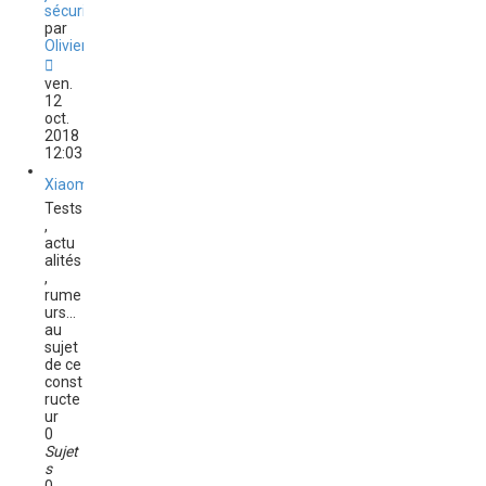
sécurité
par
Olivier
C
o
ven.
n
12
s
oct.
u
2018
l
12:03
t
e
Xiaomi
r
Tests
l
,
e
actu
d
alités
e
,
r
rume
n
urs...
i
au
e
sujet
r
de ce
m
const
e
ructe
s
ur
s
0
a
Sujet
g
s
e