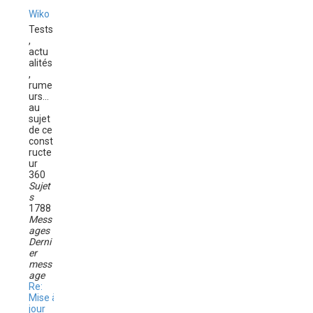
e
r
Wiko
l
Tests
e
,
d
actu
e
alités
r
,
n
rume
i
urs...
e
au
r
sujet
m
de ce
e
const
s
ructe
s
ur
a
360
g
Sujet
e
s
1788
Mess
ages
Derni
er
mess
age
Re:
Mise à
jour