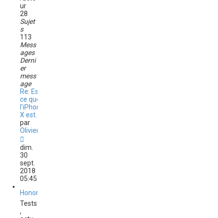
s
ur
a
28
g
Sujet
e
s
113
Mess
ages
Derni
er
mess
age
Re: Est-
ce que
l'iPhone
X est…
par
Olivier
C
o
dim.
n
30
s
sept.
u
2018
l
05:45
t
e
Honor
r
Tests
l
,
e