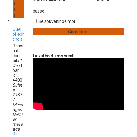
e
e
h
a
r
passe :
v
e
a
n
Se souvenir de moi
r
c
Quel
é
téléphone
e
choisir ?
Besoi
n de
cons
La vidéo du moment :
eils ?
C'est
par
ici...
4480
Sujet
s
2737
7
Mess
ages
Derni
er
mess
age
Re: