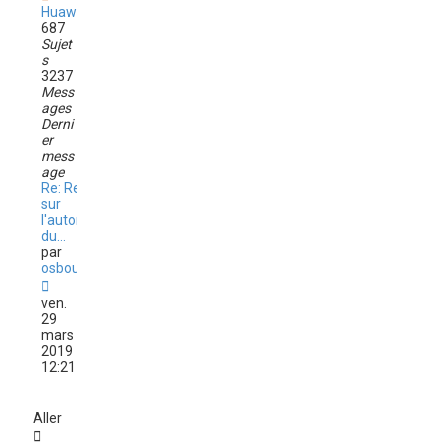
Huawei
687
Sujet
s
3237
Mess
ages
Derni
er
mess
age
Re: Retour
sur
l'autonomie
du…
par
osbourne
C
o
ven.
n
29
s
mars
u
2019
l
12:21
t
e
r
Aller
l
e