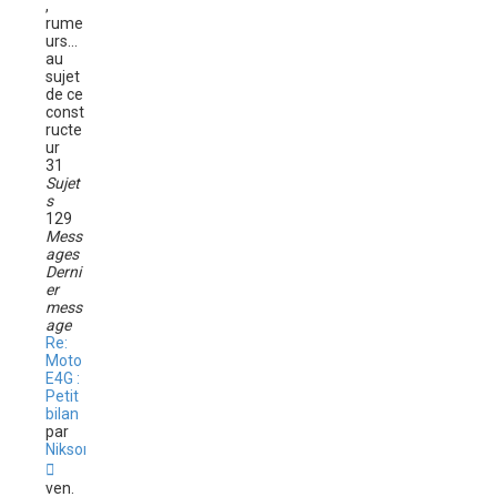
,
rume
urs...
au
sujet
de ce
const
ructe
ur
31
Sujet
s
129
Mess
ages
Derni
er
mess
age
Re:
Moto
E4G :
Petit
bilan
par
Niksor
C
o
ven.