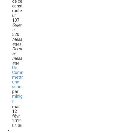
de ce
e
const
s
ructe
s
ur
a
137
g
Sujet
e
s
520
Mess
ages
Derni
er
mess
age
Re:
Comment
mettre
une
sonner…
par
minigame
C
o
mar.
n
12
s
févr.
u
2019
l
04:36
t