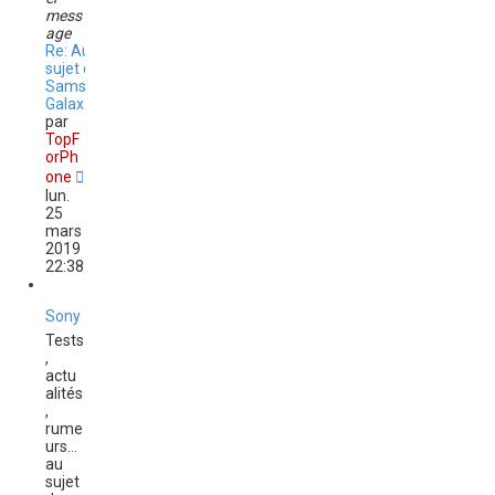
mess
age
Re: Au
sujet du
Samsung
Galax…
par
TopF
orPh
C
one
o
lun.
n
25
s
mars
u
2019
l
22:38
t
e
r
Sony
l
Tests
e
,
d
actu
e
alités
r
,
n
rume
i
urs...
e
au
r
sujet
m