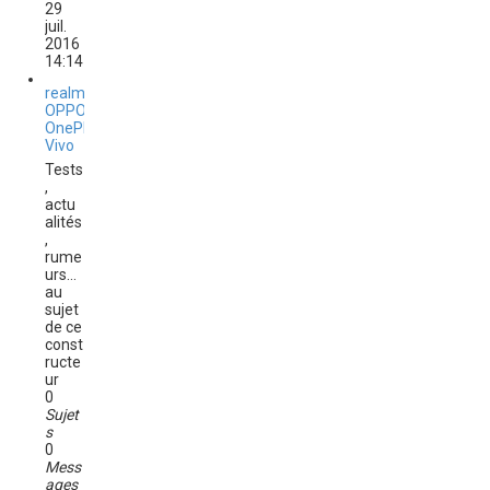
n
29
s
juil.
u
2016
l
14:14
t
e
realme,
r
OPPO,
l
OnePlus,
e
Vivo
d
Tests
e
,
r
actu
n
alités
i
,
e
rume
r
urs...
m
au
e
sujet
s
de ce
s
const
a
ructe
g
ur
e
0
Sujet
s
0
Mess
ages