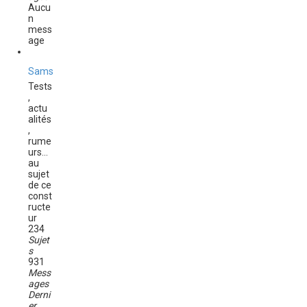
Aucu
n
mess
age
Samsung
Tests
,
actu
alités
,
rume
urs...
au
sujet
de ce
const
ructe
ur
234
Sujet
s
931
Mess
ages
Derni
er