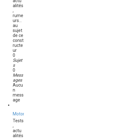
actu
d
alités
e
,
r
rume
n
urs...
i
au
e
sujet
r
de ce
m
const
e
ructe
s
ur
s
0
a
Sujet
g
s
e
0
Mess
ages
Aucu
n
mess
age
Motorola
Tests
,
actu
alités