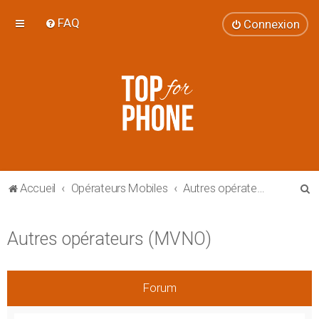
FAQ
Connexion
R
Accueil
Opérateurs Mobiles
Autres opérateurs (MVNO)
e
c
Autres opérateurs (MVNO)
h
e
r
Forum
c