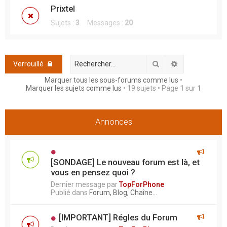
h
Prixtel
e
Sujets :
3
Messages :
20
r
Rechercher
Recherche ava
Verrouillé
Marquer tous les sous-forums comme lus
•
Marquer les sujets comme lus
• 19 sujets • Page
1
sur
1
Annonces
[SONDAGE] Le nouveau forum est là, et
vous en pensez quoi ?
Dernier message par
TopForPhone
Publié dans
Forum, Blog, Chaîne...
[IMPORTANT] Régles du Forum