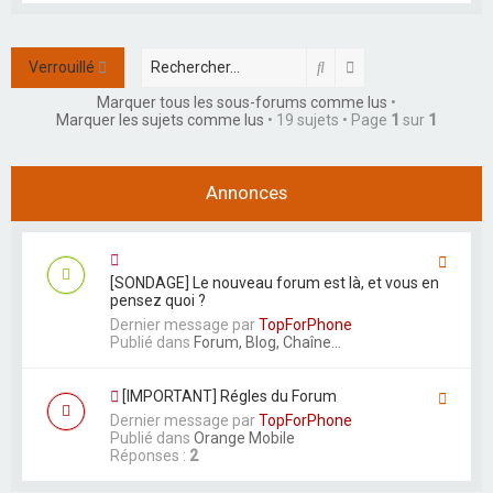
r
Rechercher
Recherche avancée
Verrouillé
Marquer tous les sous-forums comme lus
•
Marquer les sujets comme lus
• 19 sujets • Page
1
sur
1
Annonces
[SONDAGE] Le nouveau forum est là, et vous en
pensez quoi ?
Dernier message par
TopForPhone
Publié dans
Forum, Blog, Chaîne...
[IMPORTANT] Régles du Forum
Dernier message par
TopForPhone
Publié dans
Orange Mobile
Réponses :
2