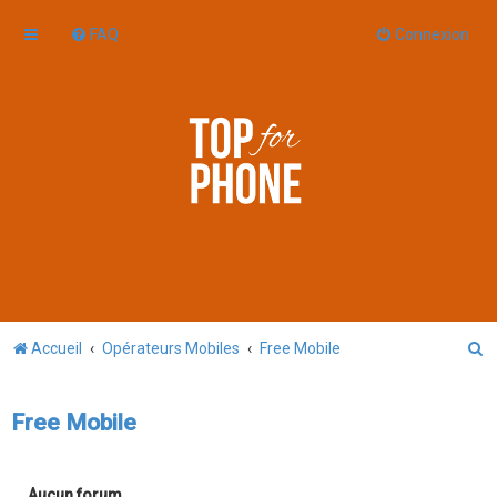
FAQ
Connexion
R
Accueil
Opérateurs Mobiles
Free Mobile
e
c
Free Mobile
h
e
Aucun forum.