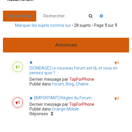
r
c
Rechercher
Recherche ava
Verrouillé
h
Marquer les sujets comme lus
• 28 sujets • Page
1
sur
1
e
r
Annonces
[SONDAGE] Le nouveau forum est là, et vous en
pensez quoi ?
Dernier message par
TopForPhone
Publié dans
Forum, Blog, Chaîne...
[IMPORTANT] Régles du Forum
Dernier message par
TopForPhone
Publié dans
Orange Mobile
Réponses :
2