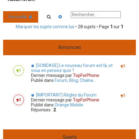
r
c
Rechercher
Recherche avancée
Verrouillé
h
Marquer les sujets comme lus
• 28 sujets • Page
1
sur
1
e
r
Annonces
[SONDAGE] Le nouveau forum est là, et
vous en pensez quoi ?
Dernier message par
TopForPhone
Publié dans
Forum, Blog, Chaîne...
[IMPORTANT] Régles du Forum
Dernier message par
TopForPhone
Publié dans
Orange Mobile
Réponses :
2
Sujets