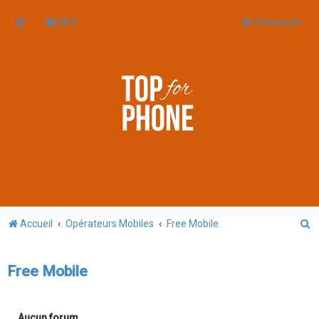
FAQ
Connexion
R
Accueil
Opérateurs Mobiles
Free Mobile
e
c
Free Mobile
h
e
Aucun forum.