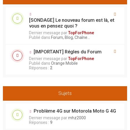
h
h
e
e
r
a
v
[SONDAGE] Le nouveau forum est là, et
a
vous en pensez quoi ?
n
c
Dernier message par
TopForPhone
é
Publié dans
Forum, Blog, Chaîne...
e
[IMPORTANT] Régles du Forum
Dernier message par
TopForPhone
Publié dans
Orange Mobile
Réponses :
2
Sujets
Problème 4G sur Motorola Moto G 4G
Dernier message par
mhz2000
Réponses :
9