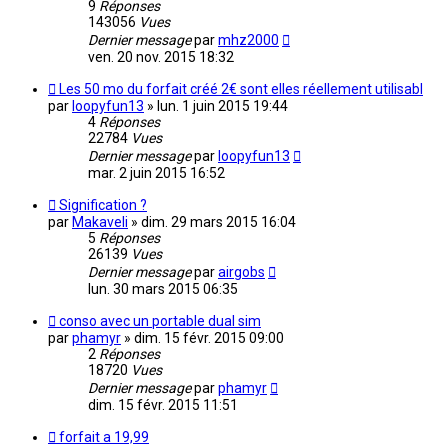
9
Réponses
143056
Vues
Dernier message
par
mhz2000
ven. 20 nov. 2015 18:32
Les 50 mo du forfait créé 2€ sont elles réellement utilisabl
par
loopyfun13
»
lun. 1 juin 2015 19:44
4
Réponses
22784
Vues
Dernier message
par
loopyfun13
mar. 2 juin 2015 16:52
Signification ?
par
Makaveli
»
dim. 29 mars 2015 16:04
5
Réponses
26139
Vues
Dernier message
par
airgobs
lun. 30 mars 2015 06:35
conso avec un portable dual sim
par
phamyr
»
dim. 15 févr. 2015 09:00
2
Réponses
18720
Vues
Dernier message
par
phamyr
dim. 15 févr. 2015 11:51
forfait a 19,99