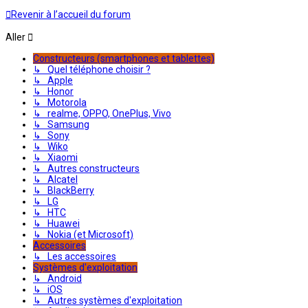
Revenir à l’accueil du forum
Aller
Constructeurs (smartphones et tablettes)
↳ Quel téléphone choisir ?
↳ Apple
↳ Honor
↳ Motorola
↳ realme, OPPO, OnePlus, Vivo
↳ Samsung
↳ Sony
↳ Wiko
↳ Xiaomi
↳ Autres constructeurs
↳ Alcatel
↳ BlackBerry
↳ LG
↳ HTC
↳ Huawei
↳ Nokia (et Microsoft)
Accessoires
↳ Les accessoires
Systèmes d'exploitation
↳ Android
↳ iOS
↳ Autres systèmes d'exploitation