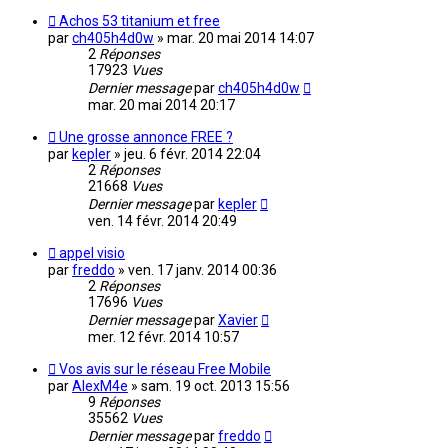
Achos 53 titanium et free
par
ch405h4d0w
»
mar. 20 mai 2014 14:07
2
Réponses
17923
Vues
Dernier message
par
ch405h4d0w
mar. 20 mai 2014 20:17
Une grosse annonce FREE ?
par
kepler
»
jeu. 6 févr. 2014 22:04
2
Réponses
21668
Vues
Dernier message
par
kepler
ven. 14 févr. 2014 20:49
appel visio
par
freddo
»
ven. 17 janv. 2014 00:36
2
Réponses
17696
Vues
Dernier message
par
Xavier
mer. 12 févr. 2014 10:57
Vos avis sur le réseau Free Mobile
par
AlexM4e
»
sam. 19 oct. 2013 15:56
9
Réponses
35562
Vues
Dernier message
par
freddo