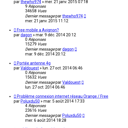
par
thewho974
»
mer. 21 janv. 2015 07:18
9
Réponses
34658
Vues
Dernier message
par
thewho974
mer. 21 janv. 2015 11:12
Free mobile a Avignon?
par
dagon
»
mar. 9 déc. 2014 20:12
0
Réponses
15279
Vues
Dernier message
par
dagon
mar. 9 déc. 2014 20:12
Portée antenne 4g
par
Valdouest
»
lun. 27 oct. 2014 06:46
0
Réponses
15632
Vues
Dernier message
par
Valdouest
lun. 27 oct. 2014 06:46
Problème connexion internet réseau Orange / Free
par
Poluxdu50
»
mar. 5 août 2014 17:33
4
Réponses
23616
Vues
Dernier message
par
Poluxdu50
mer. 6 août 2014 18:28