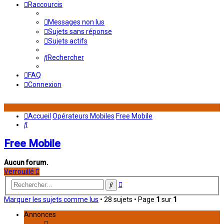
Raccourcis
Messages non lus
Sujets sans réponse
Sujets actifs
Rechercher
FAQ
Connexion
Accueil
Opérateurs Mobiles
Free Mobile
Rechercher
Free Mobile
Aucun forum.
Verrouillé
Recherche
Rechercher
avancée
Marquer les sujets comme lus
• 28 sujets • Page
1
sur
1
Annonces