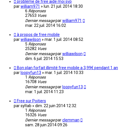
problème de free aide moi svp
par
william971
»
lun. 21 juil. 2014 18:30
6
Réponses
27653
Vues
Dernier message
par
william971
mar. 22 juil. 2014 16:02
à propos de free mobile
par
williawilson
»
mar. 1 juil. 2014 08:52
5
Réponses
25282
Vues
Dernier message
par
williawilson
dim. 6 juil. 2014 15:53
Bon plan forfait illimité free mobile a 3,99€ pendant 1 an
par
loopyfun13
»
mar. 1 juil. 2014 10:33
1
Réponses
16708
Vues
Dernier message
par
loopyfun13
mar. 1 juil. 2014 11:23
Free sur Poitiers
par
syltab
»
dim. 22 juin 2014 12:32
1
Réponses
16326
Vues
Dernier message
par
clemman
sam. 28 juin 2014 09:26