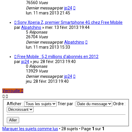
76560
Vues
Dernier message
par
jp24
lun. 11 mars 2013 21:45
Sony Xperia Z, premier Smartphone 4G chez Free Mobile
par
Alpatchino
»
mer. 13 févr. 2013 19:44
5
Réponses
26704
Vues
Dernier message
par
Alpatchino
lun. 11 mars 2013 15:33
Free Mobile : 5,2 millions d'abonnés en 2012
par
jp24
»
jeu. 28 févr. 2013 19:40
0
Réponses
13929
Vues
Dernier message
par
jp24
jeu. 28 févr. 2013 19:40
Verrouillé
Afficher :
Trier par :
Ordre :
Marquer les sujets comme lus
• 28 sujets • Page
1
sur
1