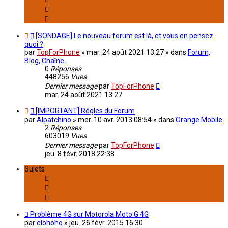
[SONDAGE] Le nouveau forum est là, et vous en pensez
quoi ?
par
TopForPhone
»
mar. 24 août 2021 13:27
» dans
Forum,
Blog, Chaîne...
0
Réponses
448256
Vues
Dernier message
par
TopForPhone
mar. 24 août 2021 13:27
[IMPORTANT] Régles du Forum
par
Alpatchino
»
mer. 10 avr. 2013 08:54
» dans
Orange Mobile
2
Réponses
603019
Vues
Dernier message
par
TopForPhone
jeu. 8 févr. 2018 22:38
Sujets
Problème 4G sur Motorola Moto G 4G
par
elohoho
»
jeu. 26 févr. 2015 16:30