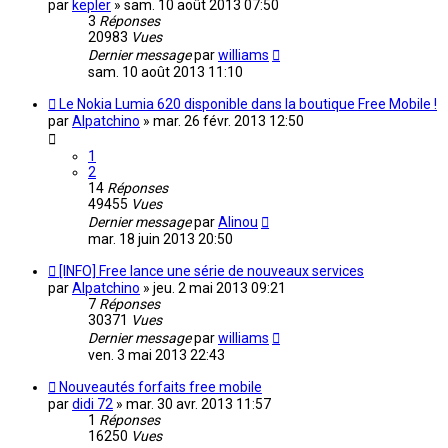
par
kepler
»
sam. 10 août 2013 07:50
3
Réponses
20983
Vues
Dernier message
par
williams
sam. 10 août 2013 11:10
Le Nokia Lumia 620 disponible dans la boutique Free Mobile !
par
Alpatchino
»
mar. 26 févr. 2013 12:50
1
2
14
Réponses
49455
Vues
Dernier message
par
Alinou
mar. 18 juin 2013 20:50
[INFO] Free lance une série de nouveaux services
par
Alpatchino
»
jeu. 2 mai 2013 09:21
7
Réponses
30371
Vues
Dernier message
par
williams
ven. 3 mai 2013 22:43
Nouveautés forfaits free mobile
par
didi 72
»
mar. 30 avr. 2013 11:57
1
Réponses
16250
Vues