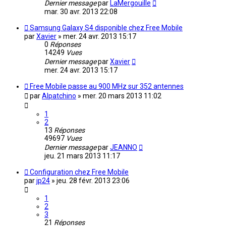
Dernier message
par
LaMergouille
mar. 30 avr. 2013 22:08
Samsung Galaxy S4 disponible chez Free Mobile
par
Xavier
»
mer. 24 avr. 2013 15:17
0
Réponses
14249
Vues
Dernier message
par
Xavier
mer. 24 avr. 2013 15:17
Free Mobile passe au 900 MHz sur 352 antennes
par
Alpatchino
»
mer. 20 mars 2013 11:02
1
2
13
Réponses
49697
Vues
Dernier message
par
JEANNO
jeu. 21 mars 2013 11:17
Configuration chez Free Mobile
par
jp24
»
jeu. 28 févr. 2013 23:06
1
2
3
21
Réponses