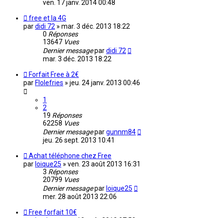
ven. 17 janv. 2014 00:48
free et la 4G
par
didi 72
»
mar. 3 déc. 2013 18:22
0
Réponses
13647
Vues
Dernier message
par
didi 72
mar. 3 déc. 2013 18:22
Forfait Free à 2€
par
Flolefries
»
jeu. 24 janv. 2013 00:46
1
2
19
Réponses
62258
Vues
Dernier message
par
gunnm84
jeu. 26 sept. 2013 10:41
Achat téléphone chez Free
par
loique25
»
ven. 23 août 2013 16:31
3
Réponses
20799
Vues
Dernier message
par
loique25
mer. 28 août 2013 22:06
Free forfait 10€