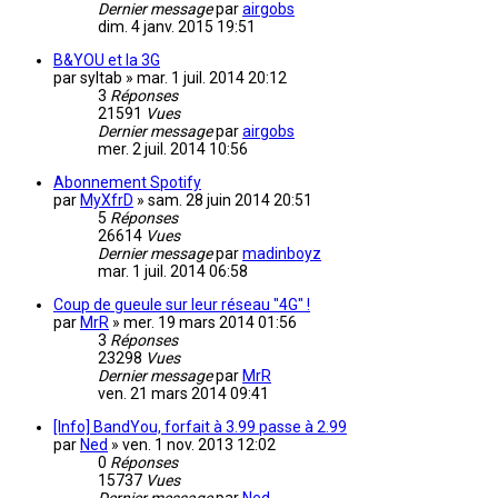
Dernier message
par
airgobs
dim. 4 janv. 2015 19:51
B&YOU et la 3G
par
syltab
»
mar. 1 juil. 2014 20:12
3
Réponses
21591
Vues
Dernier message
par
airgobs
mer. 2 juil. 2014 10:56
Abonnement Spotify
par
MyXfrD
»
sam. 28 juin 2014 20:51
5
Réponses
26614
Vues
Dernier message
par
madinboyz
mar. 1 juil. 2014 06:58
Coup de gueule sur leur réseau "4G" !
par
MrR
»
mer. 19 mars 2014 01:56
3
Réponses
23298
Vues
Dernier message
par
MrR
ven. 21 mars 2014 09:41
[Info] BandYou, forfait à 3.99 passe à 2.99
par
Ned
»
ven. 1 nov. 2013 12:02
0
Réponses
15737
Vues