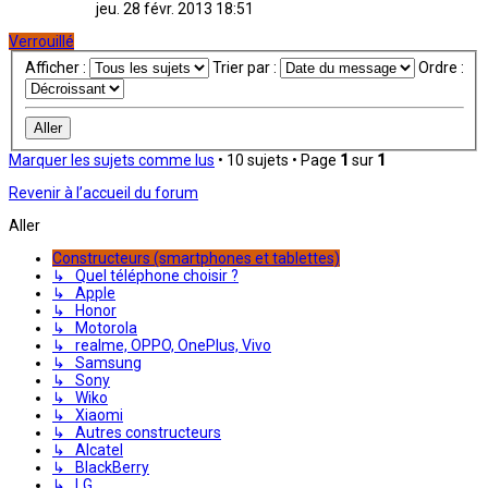
jeu. 28 févr. 2013 18:51
Verrouillé
Afficher :
Trier par :
Ordre :
Marquer les sujets comme lus
• 10 sujets • Page
1
sur
1
Revenir à l’accueil du forum
Aller
Constructeurs (smartphones et tablettes)
↳ Quel téléphone choisir ?
↳ Apple
↳ Honor
↳ Motorola
↳ realme, OPPO, OnePlus, Vivo
↳ Samsung
↳ Sony
↳ Wiko
↳ Xiaomi
↳ Autres constructeurs
↳ Alcatel
↳ BlackBerry
↳ LG