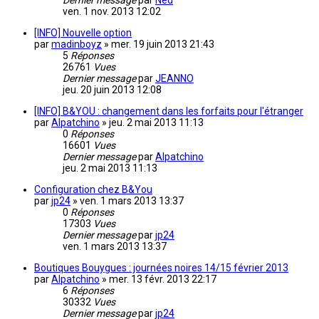
Dernier message
par
Ned
ven. 1 nov. 2013 12:02
[INFO] Nouvelle option
par
madinboyz
»
mer. 19 juin 2013 21:43
5
Réponses
26761
Vues
Dernier message
par
JEANNO
jeu. 20 juin 2013 12:08
[INFO] B&YOU : changement dans les forfaits pour l'étranger
par
Alpatchino
»
jeu. 2 mai 2013 11:13
0
Réponses
16601
Vues
Dernier message
par
Alpatchino
jeu. 2 mai 2013 11:13
Configuration chez B&You
par
jp24
»
ven. 1 mars 2013 13:37
0
Réponses
17303
Vues
Dernier message
par
jp24
ven. 1 mars 2013 13:37
Boutiques Bouygues : journées noires 14/15 février 2013
par
Alpatchino
»
mer. 13 févr. 2013 22:17
6
Réponses
30332
Vues
Dernier message
par
jp24