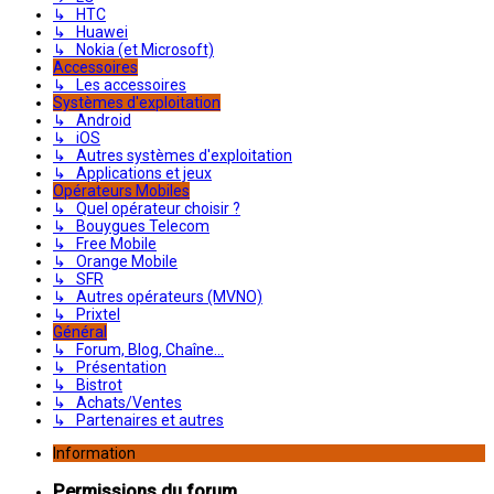
↳ HTC
↳ Huawei
↳ Nokia (et Microsoft)
Accessoires
↳ Les accessoires
Systèmes d'exploitation
↳ Android
↳ iOS
↳ Autres systèmes d'exploitation
↳ Applications et jeux
Opérateurs Mobiles
↳ Quel opérateur choisir ?
↳ Bouygues Telecom
↳ Free Mobile
↳ Orange Mobile
↳ SFR
↳ Autres opérateurs (MVNO)
↳ Prixtel
Général
↳ Forum, Blog, Chaîne...
↳ Présentation
↳ Bistrot
↳ Achats/Ventes
↳ Partenaires et autres
Information
Permissions du forum