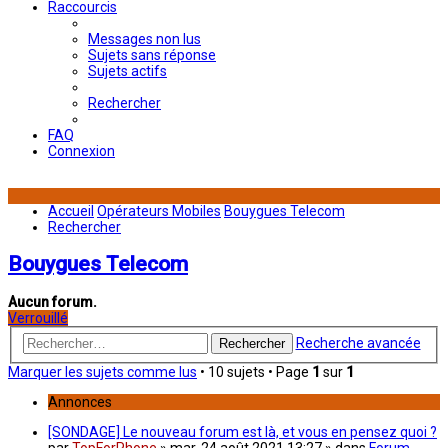
Raccourcis
Messages non lus
Sujets sans réponse
Sujets actifs
Rechercher
FAQ
Connexion
Accueil
Opérateurs Mobiles
Bouygues Telecom
Rechercher
Bouygues Telecom
Aucun forum.
Verrouillé
Recherche avancée
Rechercher
Marquer les sujets comme lus
• 10 sujets • Page
1
sur
1
Annonces
[SONDAGE] Le nouveau forum est là, et vous en pensez quoi ?