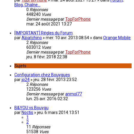
par
TopForPhone
»
mar. 24 août 2021 13:27
» dans
Forum,
Blog, Chaîne...
0
Réponses
448240
Vues
Dernier message
par
TopForPhone
mar. 24 août 2021 13:27
[IMPORTANT] Régles du Forum
par
Alpatchino
»
mer. 10 avr. 2013 08:54
» dans
Orange Mobile
2
Réponses
603012
Vues
Dernier message
par
TopForPhone
jeu. 8 févr. 2018 22:38
Sujets
Configuration chez Bouygues
par
jp24
»
jeu. 28 févr. 2013 23:52
2
Réponses
123256
Vues
Dernier message
par
anmol77
lun. 25 avr. 2016 02:32
B&YOU vs Bouygu
par
Noctis
»
jeu. 6 mars 2014 13:51
1
2
11
Réponses
51538
Vues