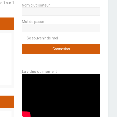
ge
1
sur
1
Nom d’utilisateur :
Mot de passe :
Se souvenir de moi
La vidéo du moment :