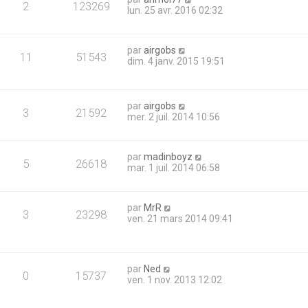
2
123269
lun. 25 avr. 2016 02:32
par
airgobs
11
51543
dim. 4 janv. 2015 19:51
par
airgobs
3
21592
mer. 2 juil. 2014 10:56
par
madinboyz
5
26618
mar. 1 juil. 2014 06:58
par
MrR
3
23298
ven. 21 mars 2014 09:41
par
Ned
0
15737
ven. 1 nov. 2013 12:02