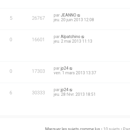
par
JEANNO
5
26767
jeu. 20 juin 2013 12:08
par
Alpatchino
0
16601
jeu. 2 mai 2013 11:13
par
jp24
0
17303
ven. 1 mars 2013 13:37
par
jp24
6
30333
jeu. 28 févr. 2013 18:51
Marquer les sujets comme lus
• 10 sujets • Pa