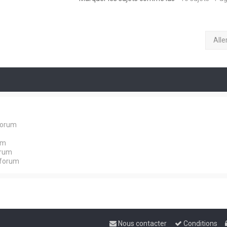
Alle
forum
um
orum
 forum
Nous contacter
Conditions