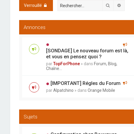
Rechercher
Reche
Verrouillé
Annonces
[SONDAGE] Le nouveau forum est là,
et vous en pensez quoi ?
par
TopForPhone
» dans
Forum, Blog,
Chaîne...
[IMPORTANT] Régles du Forum
par
Alpatchino
» dans
Orange Mobile
Sujets