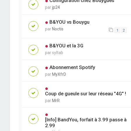
Configuration chez Bouygues
par
jp24
B&YOU vs Bouygu
par
Noctis
1
2
B&YOU et la 3G
par
syltab
Abonnement Spotify
par
MyXfrD
Coup de gueule sur leur réseau "4G" !
par
MrR
[Info] BandYou, forfait à 3.99 passe à
2.99