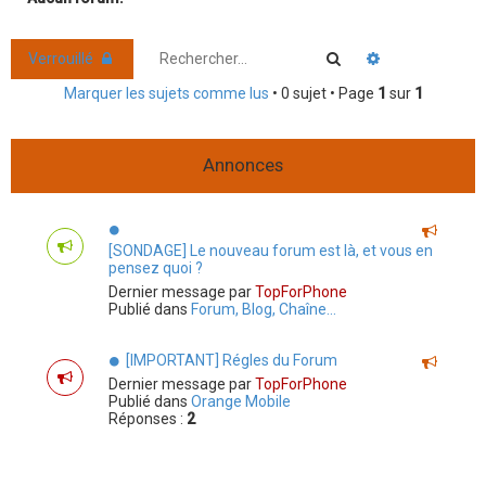
r
c
Rechercher
Recherche ava
Verrouillé
h
Marquer les sujets comme lus
• 0 sujet • Page
1
sur
1
e
r
Annonces
[SONDAGE] Le nouveau forum est là, et vous en
pensez quoi ?
Dernier message par
TopForPhone
Publié dans
Forum, Blog, Chaîne...
[IMPORTANT] Régles du Forum
Dernier message par
TopForPhone
Publié dans
Orange Mobile
Réponses :
2