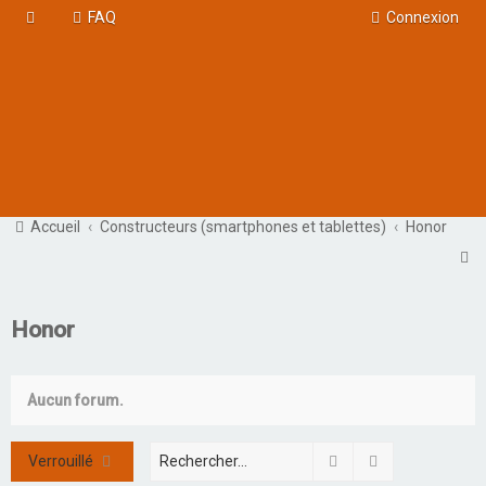
FAQ
Connexion
Accueil
Constructeurs (smartphones et tablettes)
Honor
R
e
c
Honor
h
e
Aucun forum.
r
c
Rechercher
Recherche ava
Verrouillé
h