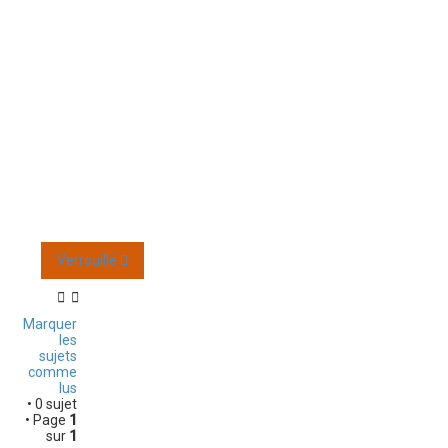
O
r
a
n
g
e
M
o
b
i
l
e
Verrouillé
Marquer
les
sujets
comme
lus
• 0 sujet
• Page
1
sur
1