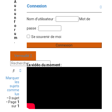
A
u
Connexion
r
c
c
u
n
Nom d’utilisateur :
Mot de
h
f
o
e
passe :
r
u
r
Se souvenir de moi
m
.
Verrouillé
La vidéo du moment :
Rechercher
Recherche avancée
Marquer
les
sujets
comme
lus
• 0 sujet
• Page
1
sur
1