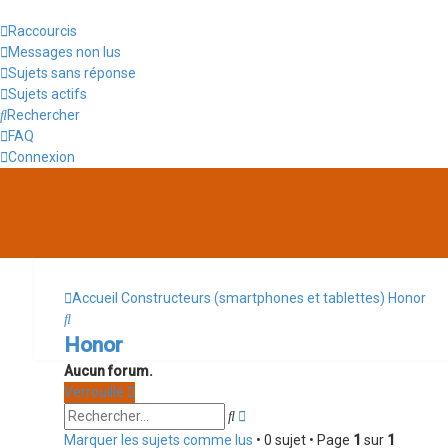
Raccourcis
Messages non lus
Sujets sans réponse
Sujets actifs
Rechercher
FAQ
Connexion
Accueil
Constructeurs (smartphones et tablettes)
Honor
Rechercher
Honor
Aucun forum.
Verrouillé
Rechercher
Recherche
avancée
Marquer les sujets comme lus
• 0 sujet • Page
1
sur
1