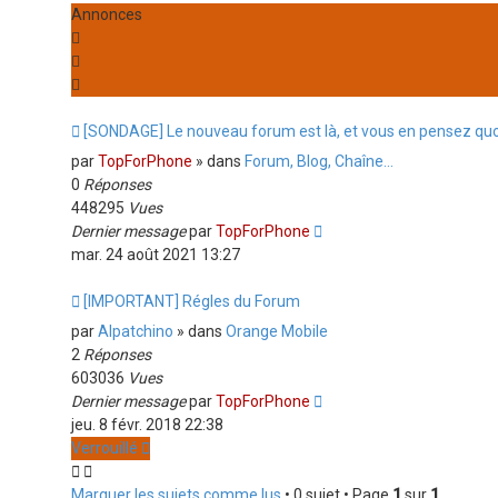
Annonces
[SONDAGE] Le nouveau forum est là, et vous en pensez quo
par
TopForPhone
» dans
Forum, Blog, Chaîne...
0
Réponses
448295
Vues
Dernier message
par
TopForPhone
mar. 24 août 2021 13:27
[IMPORTANT] Régles du Forum
par
Alpatchino
» dans
Orange Mobile
2
Réponses
603036
Vues
Dernier message
par
TopForPhone
jeu. 8 févr. 2018 22:38
Verrouillé
Marquer les sujets comme lus
• 0 sujet • Page
1
sur
1