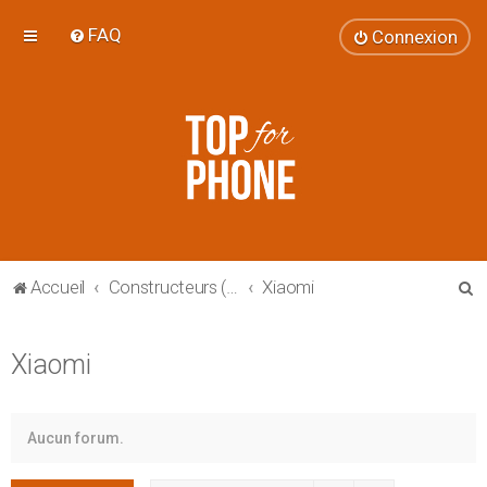
FAQ
Connexion
R
Accueil
Constructeurs (smartphones et tablettes)
Xiaomi
e
c
Xiaomi
h
e
r
Aucun forum.
c