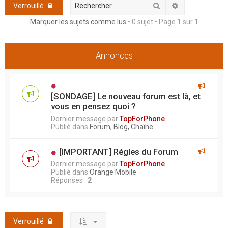
h
Rechercher
Recherche ava
Verrouillé
e
Marquer les sujets comme lus
• 0 sujet • Page
1
sur
1
r
Annonces
[SONDAGE] Le nouveau forum est là, et
vous en pensez quoi ?
Dernier message par
TopForPhone
Publié dans
Forum, Blog, Chaîne...
[IMPORTANT] Régles du Forum
Dernier message par
TopForPhone
Publié dans
Orange Mobile
Réponses :
2
Verrouillé