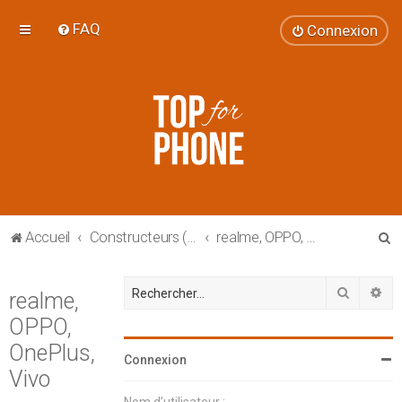
FAQ
Connexion
R
Accueil
Constructeurs (smartphones et tablettes)
realme, OPPO, OnePlus, Vivo
e
c
Recherc
Re
realme,
h
OPPO,
e
OnePlus,
Connexion
r
Vivo
c