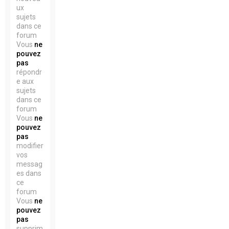
ux
sujets
dans ce
forum
Vous
ne
pouvez
pas
répondr
e aux
sujets
dans ce
forum
Vous
ne
pouvez
pas
modifier
vos
messag
es dans
ce
forum
Vous
ne
pouvez
pas
supprim