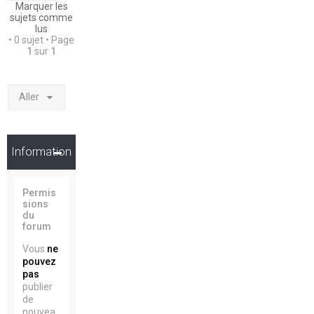
Marquer les
sujets comme
lus
• 0 sujet • Page
1
sur
1
Aller
Information
Permis
sions
du
forum
Vous
ne
pouvez
pas
publier
de
nouvea