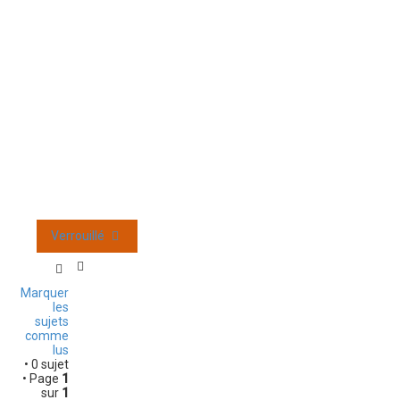
O
r
a
n
g
e
M
o
b
i
l
e
Verrouillé
Marquer
les
sujets
comme
lus
• 0 sujet
• Page
1
sur
1