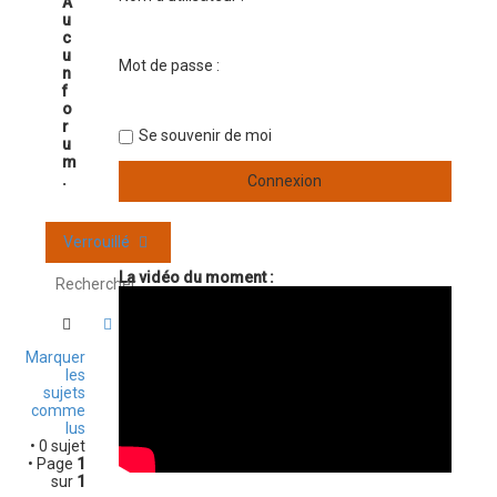
A
u
c
u
Mot de passe :
n
f
o
r
Se souvenir de moi
u
m
.
Verrouillé
La vidéo du moment :
Rechercher
Recherche avancée
Marquer
les
sujets
comme
lus
• 0 sujet
• Page
1
sur
1