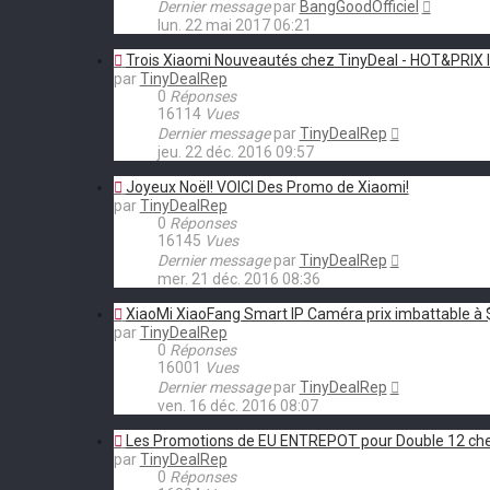
Dernier message
par
BangGoodOfficiel
lun. 22 mai 2017 06:21
Trois Xiaomi Nouveautés chez TinyDeal - HOT&PRI
par
TinyDealRep
0
Réponses
16114
Vues
Dernier message
par
TinyDealRep
jeu. 22 déc. 2016 09:57
Joyeux Noël! VOICI Des Promo de Xiaomi!
par
TinyDealRep
0
Réponses
16145
Vues
Dernier message
par
TinyDealRep
mer. 21 déc. 2016 08:36
XiaoMi XiaoFang Smart IP Caméra prix imbattable à 
par
TinyDealRep
0
Réponses
16001
Vues
Dernier message
par
TinyDealRep
ven. 16 déc. 2016 08:07
Les Promotions de EU ENTREPOT pour Double 12 che
par
TinyDealRep
0
Réponses