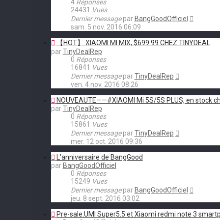
4
Réponses
24431
Vues
Dernier message
par
BangGoodOfficiel
sam. 5 nov. 2016 06:09
【HOT】 XIAOMI MI MIX, $699.99 CHEZ TINYDEAL
par
TinyDealRep
0
Réponses
16841
Vues
Dernier message
par
TinyDealRep
ven. 4 nov. 2016 08:26
NOUVEAUTE——#XIAOMI Mi 5S/5S PLUS, en stock ch
par
TinyDealRep
0
Réponses
15861
Vues
Dernier message
par
TinyDealRep
mer. 12 oct. 2016 09:36
L'anniversaire de BangGood
par
BangGoodOfficiel
0
Réponses
15249
Vues
Dernier message
par
BangGoodOfficiel
jeu. 8 sept. 2016 03:02
Pre-sale:UMI Super5.5 et Xiaomi redmi note 3 smar