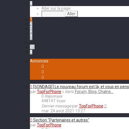
Page
1
Aller sur la page :
sur
10
1
2
3
4
5
…
10
Suivant
Annonces
[SONDAGE] Le nouveau forum est là, et vous en pens
par
TopForPhone
» dans
Forum, Blog, Chaîne...
0
Réponses
448147
Vues
Dernier message
par
TopForPhone
mar. 24 août 2021 13:27
Section "Partenaires et autres"
par
TopForPhone