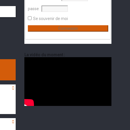
passe :
Se souvenir de moi
La vidéo du moment :