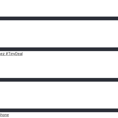
ez #TinyDeal
tphone