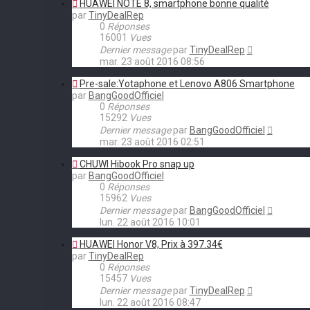
HUAWEI NOTE 8, smartphone bonne qualité
par
TinyDealRep
0
Réponses
16001
Vues
Dernier message
par
TinyDealRep
mar. 23 août 2016 08:56
Pre-sale:Yotaphone et Lenovo A806 Smartphone
par
BangGoodOfficiel
0
Réponses
15292
Vues
Dernier message
par
BangGoodOfficiel
mar. 23 août 2016 02:51
CHUWI Hibook Pro snap up
par
BangGoodOfficiel
0
Réponses
15962
Vues
Dernier message
par
BangGoodOfficiel
lun. 22 août 2016 10:01
HUAWEI Honor V8, Prix à 397.34€
par
TinyDealRep
0
Réponses
15457
Vues
Dernier message
par
TinyDealRep
lun. 22 août 2016 08:47