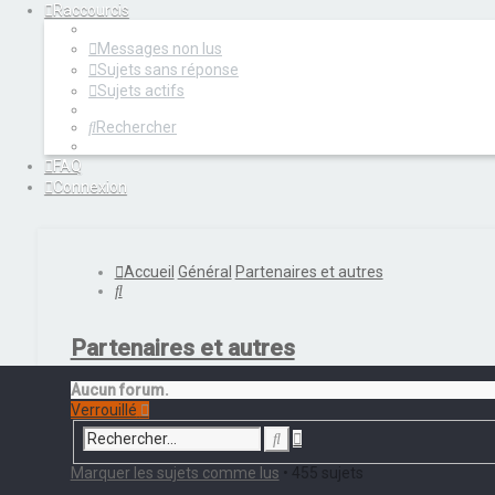
Raccourcis
Messages non lus
Sujets sans réponse
Sujets actifs
Rechercher
FAQ
Connexion
Accueil
Général
Partenaires et autres
Rechercher
Partenaires et autres
Aucun forum.
Verrouillé
Recherche
Rechercher
avancée
Marquer les sujets comme lus
• 455 sujets