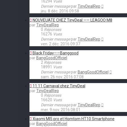
16294
Vues
Dernier message
par
TinyDealRep
jeu. 8 déc. 2016 09:58
NOUVEUATE CHEZ TinyDeal —— LEAGOO M8
par
TinyDealRep
0
Réponses
16276
Vues
Dernier message
par
TinyDealRep
ven. 2 déc. 2016 09:37
Black Friday——Banggood
par
BangGoodOfficiel
2
Réponses
18991
Vues
Dernier message
par
BangGoodOfficiel
sam. 26 nov. 2016 07:08
11.11 Carnaval chez TinyDeal
par
TinyDealRep
0
Réponses
16620
Vues
Dernier message
par
TinyDealRep
mer. 9 nov. 2016 08:01
Xiaomi MI5 pro et Homtom HT10 Smartphone
par
BangGoodOfficiel