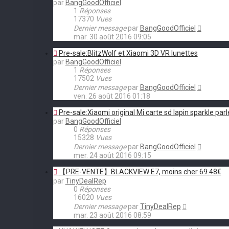
par
BangGoodOfficiel
1
Réponses
17370
Vues
Dernier message
par
BangGoodOfficiel
mar. 30 août 2016 09:05
Pre-sale:BlitzWolf et Xiaomi 3D VR lunettes
par
BangGoodOfficiel
1
Réponses
17502
Vues
Dernier message
par
BangGoodOfficiel
ven. 26 août 2016 01:18
Pre-sale:Xiaomi original Mi carte sd lapin sparkle parl
par
BangGoodOfficiel
0
Réponses
15328
Vues
Dernier message
par
BangGoodOfficiel
mer. 24 août 2016 09:15
【PRE-VENTE】BLACKVIEW E7, moins cher 69.48€
par
TinyDealRep
0
Réponses
16020
Vues
Dernier message
par
TinyDealRep
mar. 23 août 2016 08:59