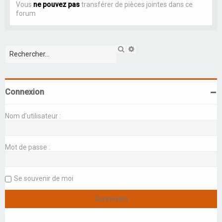
Vous
ne pouvez pas
transférer de pièces jointes dans ce
forum
R
R
e
e
c
c
h
h
e
e
r
r
Connexion
c
c
h
h
e
e
Nom d’utilisateur :
r
a
v
a
n
Mot de passe :
c
é
e
Se souvenir de moi