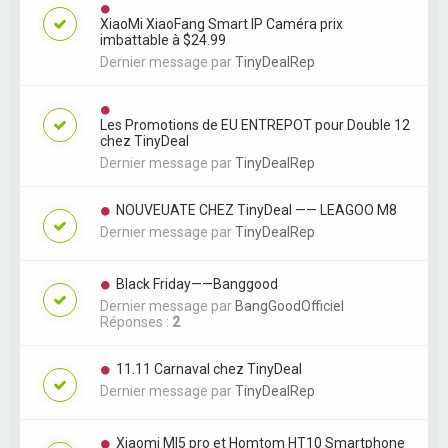
XiaoMi XiaoFang Smart IP Caméra prix
imbattable à $24.99
Dernier message par
TinyDealRep
Les Promotions de EU ENTREPOT pour Double 12
chez TinyDeal
Dernier message par
TinyDealRep
NOUVEUATE CHEZ TinyDeal —— LEAGOO M8
Dernier message par
TinyDealRep
Black Friday——Banggood
Dernier message par
BangGoodOfficiel
Réponses :
2
11.11 Carnaval chez TinyDeal
Dernier message par
TinyDealRep
Xiaomi MI5 pro et Homtom HT10 Smartphone