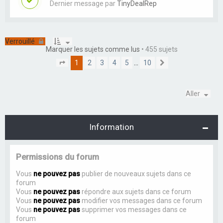
Dernier message par
TinyDealRep
Verrouillé
Marquer les sujets comme lus
• 455 sujets
1
2
3
4
5
…
10
P
S
a
u
g
i
e
v
Aller
1
a
s
n
u
t
r
Information
1
0
Permissions du forum
Vous
ne pouvez pas
publier de nouveaux sujets dans ce
forum
Vous
ne pouvez pas
répondre aux sujets dans ce forum
Vous
ne pouvez pas
modifier vos messages dans ce forum
Vous
ne pouvez pas
supprimer vos messages dans ce
forum