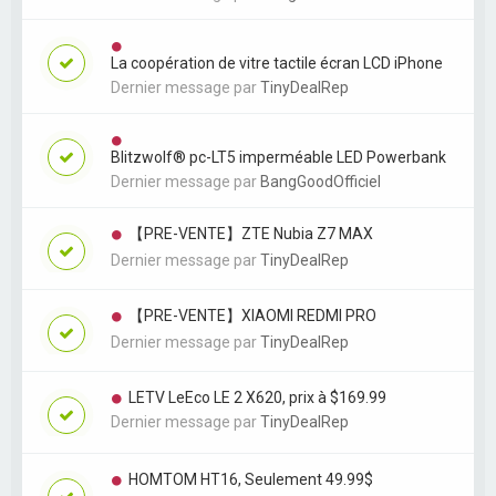
La coopération de vitre tactile écran LCD iPhone
Dernier message par
TinyDealRep
Blitzwolf® pc-LT5 imperméable LED Powerbank
Dernier message par
BangGoodOfficiel
【PRE-VENTE】ZTE Nubia Z7 MAX
Dernier message par
TinyDealRep
【PRE-VENTE】XIAOMI REDMI PRO
Dernier message par
TinyDealRep
LETV LeEco LE 2 X620, prix à $169.99
Dernier message par
TinyDealRep
HOMTOM HT16, Seulement 49.99$