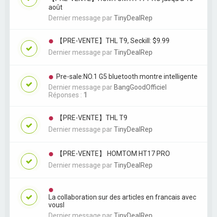
août
Dernier message par
TinyDealRep
【PRE-VENTE】THL T9, Seckill: $9.99
Dernier message par
TinyDealRep
Pre-sale:NO.1 G5 bluetooth montre intelligente
Dernier message par
BangGoodOfficiel
Réponses :
1
【PRE-VENTE】THL T9
Dernier message par
TinyDealRep
【PRE-VENTE】 HOMTOM HT17 PRO
Dernier message par
TinyDealRep
La collaboration sur des articles en francais avec
vousl
Dernier message par
TinyDealRep