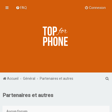
FAQ
Connexion
R
Accueil
Général
Partenaires et autres
e
c
Partenaires et autres
h
e
Aucun forum.