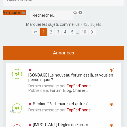
r
c
R
R
Verrouillé
e
e
h
c
c
Marquer les sujets comme lus
• 455 sujets
e
h
h
e
e
1
2
3
4
5
…
10
P
S
r
r
r
a
u
c
c
g
i
h
h
e
v
e
e
1
a
Annonces
r
a
s
n
v
u
t
a
r
n
1
c
0
[SONDAGE] Le nouveau forum est là, et vous en
é
pensez quoi ?
e
Dernier message par
TopForPhone
Publié dans
Forum, Blog, Chaîne...
Section "Partenaires et autres"
Dernier message par
TopForPhone
[IMPORTANT] Régles du Forum