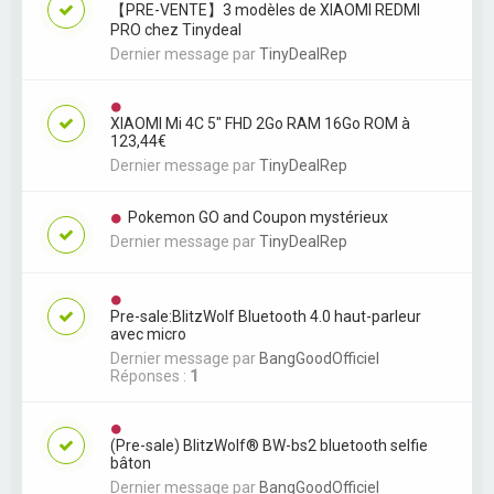
【PRE-VENTE】3 modèles de XIAOMI REDMI
PRO chez Tinydeal
Dernier message par
TinyDealRep
XIAOMI Mi 4C 5" FHD 2Go RAM 16Go ROM à
123,44€
Dernier message par
TinyDealRep
Pokemon GO and Coupon mystérieux
Dernier message par
TinyDealRep
Pre-sale:BlitzWolf Bluetooth 4.0 haut-parleur
avec micro
Dernier message par
BangGoodOfficiel
Réponses :
1
(Pre-sale) BlitzWolf® BW-bs2 bluetooth selfie
bâton
Dernier message par
BangGoodOfficiel