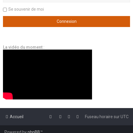
Se souvenir de moi
La vidéo du moment :
Accueil
Fuseau horaire sur
UTC
Powered by
phpBB
™