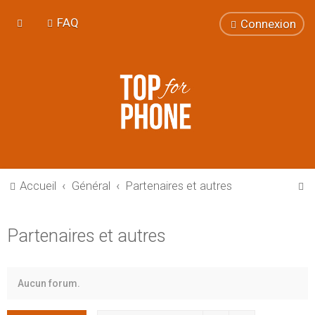
FAQ
Connexion
R
Accueil
Général
Partenaires et autres
e
c
Partenaires et autres
h
e
r
Aucun forum.
c