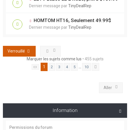
Dernier message par
TinyDealRep
HOMTOM HT16, Seulement 49.99$
Dernier message par
TinyDealRep
Verrouillé
Marquer les sujets comme lus
• 455 sujets
1
…
2
3
4
5
10
Page
1
sur
10
Suivant
Aller
Information
Permissions du forum