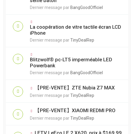
selfie bâton
Dernier message par
BangGoodOfficiel
La coopération de vitre tactile écran LCD
iPhone
Dernier message par
TinyDealRep
Blitzwolf® pc-LT5 imperméable LED
Powerbank
Dernier message par
BangGoodOfficiel
【PRE-VENTE】ZTE Nubia Z7 MAX
Dernier message par
TinyDealRep
【PRE-VENTE】XIAOMI REDMI PRO
Dernier message par
TinyDealRep
LETV LeEco LE 2 X620, prix à $169.99