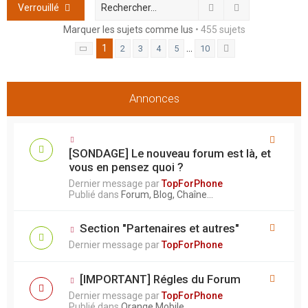
h
Rechercher
Recherche ava
Verrouillé
e
Marquer les sujets comme lus
• 455 sujets
r
1
…
2
3
4
5
10
Page
1
sur
10
Suivant
Annonces
[SONDAGE] Le nouveau forum est là, et
vous en pensez quoi ?
Dernier message par
TopForPhone
Publié dans
Forum, Blog, Chaîne...
Section "Partenaires et autres"
Dernier message par
TopForPhone
[IMPORTANT] Régles du Forum
Dernier message par
TopForPhone
Publié dans
Orange Mobile