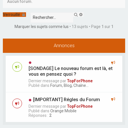
r
Aucun forum.
c
R
R
Verrouillé
h
e
e
c
c
e
Marquer les sujets comme lus
• 13 sujets • Page
1
sur
1
h
h
e
e
r
r
r
c
c
Annonces
h
h
e
e
r
a
v
a
[SONDAGE] Le nouveau forum est là, et
n
vous en pensez quoi ?
c
é
Dernier message par
TopForPhone
e
Publié dans
Forum, Blog, Chaîne...
[IMPORTANT] Régles du Forum
Dernier message par
TopForPhone
Publié dans
Orange Mobile
Réponses :
2