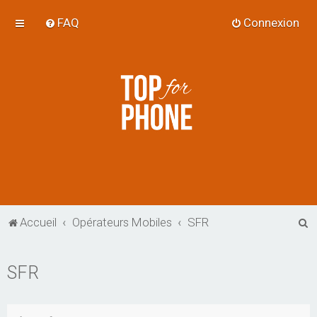
FAQ
Connexion
R
Accueil
Opérateurs Mobiles
SFR
e
c
SFR
h
e