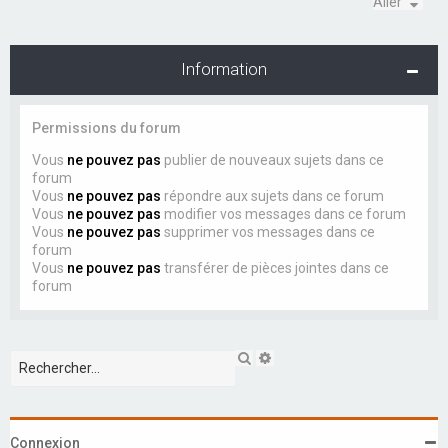
Aller
Information
Permissions du forum
Vous
ne pouvez pas
publier de nouveaux sujets dans ce
forum
Vous
ne pouvez pas
répondre aux sujets dans ce forum
Vous
ne pouvez pas
modifier vos messages dans ce forum
Vous
ne pouvez pas
supprimer vos messages dans ce
forum
Vous
ne pouvez pas
transférer de pièces jointes dans ce
forum
R
R
e
e
c
c
h
h
e
e
r
r
Connexion