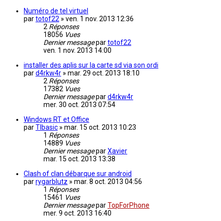
Numéro de tel virtuel
par
totof22
»
ven. 1 nov. 2013 12:36
2
Réponses
18056
Vues
Dernier message
par
totof22
ven. 1 nov. 2013 14:00
installer des aplis sur la carte sd via son ordi
par
d4rkw4r
»
mar. 29 oct. 2013 18:10
2
Réponses
17382
Vues
Dernier message
par
d4rkw4r
mer. 30 oct. 2013 07:54
Windows RT et Office
par
TIbasic
»
mar. 15 oct. 2013 10:23
1
Réponses
14889
Vues
Dernier message
par
Xavier
mar. 15 oct. 2013 13:38
Clash of clan débarque sur android
par
rygarblutz
»
mar. 8 oct. 2013 04:56
1
Réponses
15461
Vues
Dernier message
par
TopForPhone
mer. 9 oct. 2013 16:40