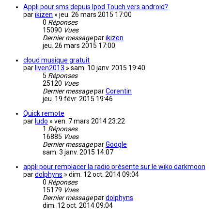
Appli pour sms depuis Ipod Touch vers android?
par
ikizen
»
jeu. 26 mars 2015 17:00
0
Réponses
15090
Vues
Dernier message
par
ikizen
jeu. 26 mars 2015 17:00
cloud musique gratuit
par
liven2013
»
sam. 10 janv. 2015 19:40
5
Réponses
25120
Vues
Dernier message
par
Corentin
jeu. 19 févr. 2015 19:46
Quick remote
par
ludo
»
ven. 7 mars 2014 23:22
1
Réponses
16885
Vues
Dernier message
par
Google
sam. 3 janv. 2015 14:07
appli pour remplacer la radio présente sur le wiko darkmoon
par
dolphyns
»
dim. 12 oct. 2014 09:04
0
Réponses
15179
Vues
Dernier message
par
dolphyns
dim. 12 oct. 2014 09:04