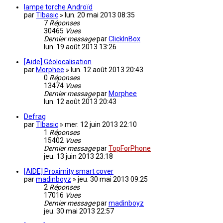
lampe torche Androïd
par
TIbasic
»
lun. 20 mai 2013 08:35
7
Réponses
30465
Vues
Dernier message
par
ClickInBox
lun. 19 août 2013 13:26
[Aide] Géolocalisation
par
Morphee
»
lun. 12 août 2013 20:43
0
Réponses
13474
Vues
Dernier message
par
Morphee
lun. 12 août 2013 20:43
Defrag
par
TIbasic
»
mer. 12 juin 2013 22:10
1
Réponses
15402
Vues
Dernier message
par
TopForPhone
jeu. 13 juin 2013 23:18
[AIDE] Proximity smart cover
par
madinboyz
»
jeu. 30 mai 2013 09:25
2
Réponses
17016
Vues
Dernier message
par
madinboyz
jeu. 30 mai 2013 22:57