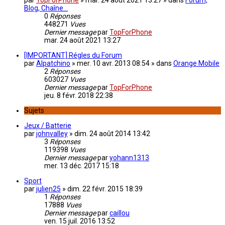
par
TopForPhone
»
mar. 24 août 2021 13:27
» dans
Forum,
Blog, Chaîne...
0
Réponses
448271
Vues
Dernier message
par
TopForPhone
mar. 24 août 2021 13:27
[IMPORTANT] Régles du Forum
par
Alpatchino
»
mer. 10 avr. 2013 08:54
» dans
Orange Mobile
2
Réponses
603027
Vues
Dernier message
par
TopForPhone
jeu. 8 févr. 2018 22:38
Sujets
Jeux / Batterie
par
johnvalley
»
dim. 24 août 2014 13:42
3
Réponses
119398
Vues
Dernier message
par
yohann1313
mer. 13 déc. 2017 15:18
Sport
par
julien25
»
dim. 22 févr. 2015 18:39
1
Réponses
17888
Vues
Dernier message
par
caillou
ven. 15 juil. 2016 13:52