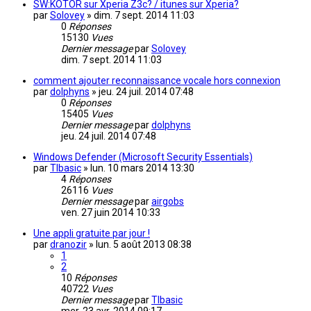
SW:KOTOR sur Xperia Z3c? / itunes sur Xperia?
par
Solovey
»
dim. 7 sept. 2014 11:03
0
Réponses
15130
Vues
Dernier message
par
Solovey
dim. 7 sept. 2014 11:03
comment ajouter reconnaissance vocale hors connexion
par
dolphyns
»
jeu. 24 juil. 2014 07:48
0
Réponses
15405
Vues
Dernier message
par
dolphyns
jeu. 24 juil. 2014 07:48
Windows Defender (Microsoft Security Essentials)
par
TIbasic
»
lun. 10 mars 2014 13:30
4
Réponses
26116
Vues
Dernier message
par
airgobs
ven. 27 juin 2014 10:33
Une appli gratuite par jour !
par
dranozir
»
lun. 5 août 2013 08:38
1
2
10
Réponses
40722
Vues
Dernier message
par
TIbasic