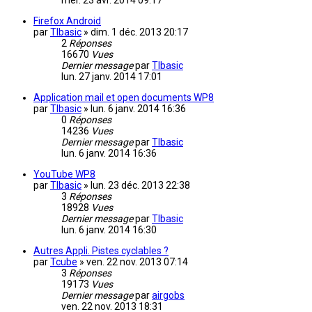
mer. 23 avr. 2014 09:17
Firefox Android
par
TIbasic
»
dim. 1 déc. 2013 20:17
2
Réponses
16670
Vues
Dernier message
par
TIbasic
lun. 27 janv. 2014 17:01
Application mail et open documents WP8
par
TIbasic
»
lun. 6 janv. 2014 16:36
0
Réponses
14236
Vues
Dernier message
par
TIbasic
lun. 6 janv. 2014 16:36
YouTube WP8
par
TIbasic
»
lun. 23 déc. 2013 22:38
3
Réponses
18928
Vues
Dernier message
par
TIbasic
lun. 6 janv. 2014 16:30
Autres Appli. Pistes cyclables ?
par
Tcube
»
ven. 22 nov. 2013 07:14
3
Réponses
19173
Vues
Dernier message
par
airgobs
ven. 22 nov. 2013 18:31