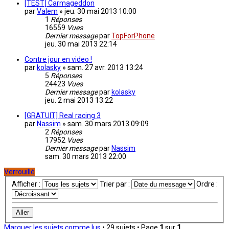
[TEST] Carmageddon
par
Valem
»
jeu. 30 mai 2013 10:00
1
Réponses
16559
Vues
Dernier message
par
TopForPhone
jeu. 30 mai 2013 22:14
Contre jour en video !
par
kolasky
»
sam. 27 avr. 2013 13:24
5
Réponses
24423
Vues
Dernier message
par
kolasky
jeu. 2 mai 2013 13:22
[GRATUIT] Real racing 3
par
Nassim
»
sam. 30 mars 2013 09:09
2
Réponses
17952
Vues
Dernier message
par
Nassim
sam. 30 mars 2013 22:00
Verrouillé
Afficher :
Trier par :
Ordre :
Marquer les sujets comme lus
• 29 sujets • Page
1
sur
1