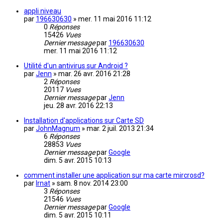
appli niveau
par
196630630
»
mer. 11 mai 2016 11:12
0
Réponses
15426
Vues
Dernier message
par
196630630
mer. 11 mai 2016 11:12
Utilité d'un antivirus sur Android ?
par
Jenn
»
mar. 26 avr. 2016 21:28
2
Réponses
20117
Vues
Dernier message
par
Jenn
jeu. 28 avr. 2016 22:13
Installation d'applications sur Carte SD
par
JohnMagnum
»
mar. 2 juil. 2013 21:34
6
Réponses
28853
Vues
Dernier message
par
Google
dim. 5 avr. 2015 10:13
comment installer une application sur ma carte mircrosd?
par
lrnat
»
sam. 8 nov. 2014 23:00
3
Réponses
21546
Vues
Dernier message
par
Google
dim. 5 avr. 2015 10:11