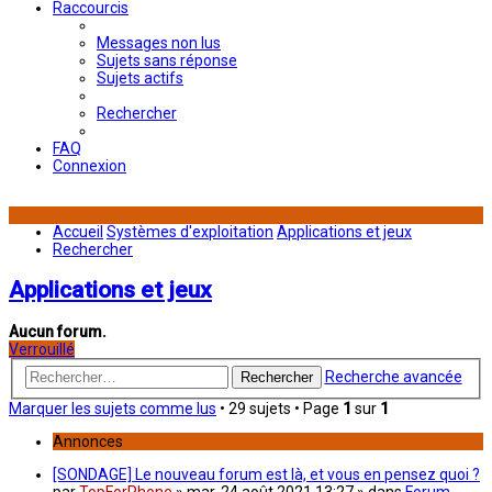
Raccourcis
Messages non lus
Sujets sans réponse
Sujets actifs
Rechercher
FAQ
Connexion
Accueil
Systèmes d'exploitation
Applications et jeux
Rechercher
Applications et jeux
Aucun forum.
Verrouillé
Recherche avancée
Rechercher
Marquer les sujets comme lus
• 29 sujets • Page
1
sur
1
Annonces
[SONDAGE] Le nouveau forum est là, et vous en pensez quoi ?