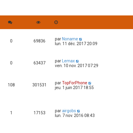
par
Noname
0
69836
lun. 11 déc. 2017 20:09
par
Lemax
0
63437
ven. 10 nov. 2017 07:29
par
TopForPhone
108
301531
jeu. 1 juin 2017 18:55
par
airgobs
1
17153
lun. 7 nov. 2016 08:43