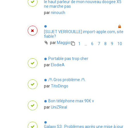
le haut parleur de mon nouveau doogee X5
ne marche pas
par
ninouch
[SUJET VERROUILLE] import-apple.com, site
fiable?
par
Maggio
1
6
7
8
9
10
…
Portable pas trop cher
par
ElodieA
/!\ Gros problème /!\
par
TitoDingo
Bon téléphone max 90€ v
par
UniZReal
Galaxy S3 : Problèmes après une mise à jour