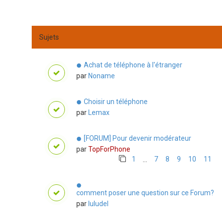
Sujets
Achat de téléphone à l'étranger
par
Noname
Choisir un téléphone
par
Lemax
[FORUM] Pour devenir modérateur
par
TopForPhone
1
7
8
9
10
11
…
comment poser une question sur ce Forum?
par
luludel