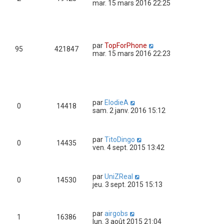
mar. 15 mars 2016 22:25
par
TopForPhone
95
421847
mar. 15 mars 2016 22:23
par
ElodieA
0
14418
sam. 2 janv. 2016 15:12
par
TitoDingo
0
14435
ven. 4 sept. 2015 13:42
par
UniZReal
0
14530
jeu. 3 sept. 2015 15:13
par
airgobs
1
16386
lun. 3 août 2015 21:04