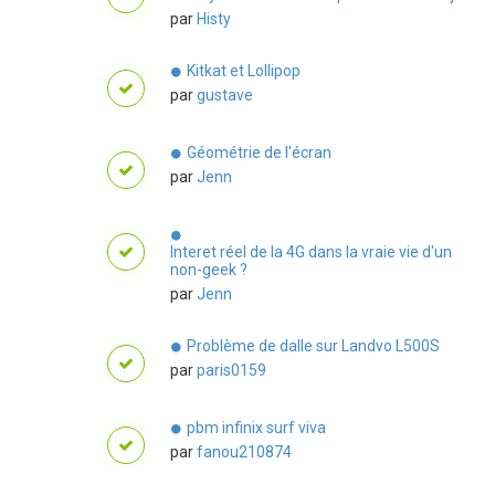
par
Histy
Kitkat et Lollipop
par
gustave
Géométrie de l'écran
par
Jenn
Interet réel de la 4G dans la vraie vie d'un
non-geek ?
par
Jenn
Problème de dalle sur Landvo L500S
par
paris0159
pbm infinix surf viva
par
fanou210874