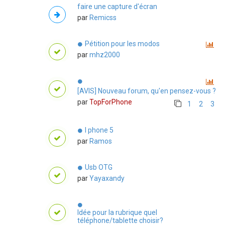
faire une capture d'écran
par
Remicss
Pétition pour les modos
par
mhz2000
[AVIS] Nouveau forum, qu'en pensez-vous ?
par
TopForPhone
1
2
3
I phone 5
par
Ramos
Usb OTG
par
Yayaxandy
Idée pour la rubrique quel
téléphone/tablette choisir?