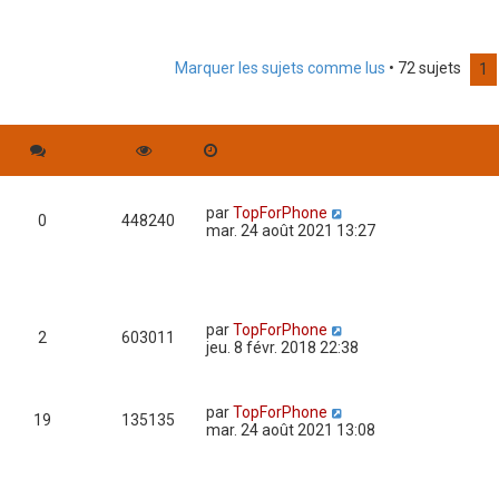
Marquer les sujets comme lus
• 72 sujets
rche avancée
1
par
TopForPhone
0
448240
mar. 24 août 2021 13:27
par
TopForPhone
2
603011
jeu. 8 févr. 2018 22:38
par
TopForPhone
19
135135
mar. 24 août 2021 13:08