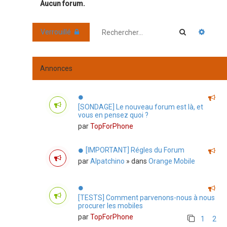
Aucun forum.
Rechercher
Reche
Verrouillé
Annonces
[SONDAGE] Le nouveau forum est là, et
vous en pensez quoi ?
par
TopForPhone
[IMPORTANT] Régles du Forum
par
Alpatchino
» dans
Orange Mobile
[TESTS] Comment parvenons-nous à nous
procurer les mobiles
par
TopForPhone
1
2