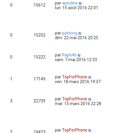
par
apexline
0
15612
lun. 15 août 2016 22:01
par
patsong
0
15252
dim. 22 mai 2016 20:25
par
Raph46
0
15222
sam. 7 mai 2016 12:33
par
TopForPhone
1
17149
ven. 18 mars 2016 19:37
par
TopForPhone
3
22739
mar. 15 mars 2016 22:28
par
TopForPhone
2
19423