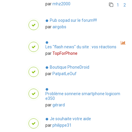
par
mhz2000
1
2
Pub oopad sur le forum!!!!
par
airgobs
Les "flash news" du site : vos réactions
par
TopForPhone
Boutique PhoneDroid
par
PatpatLeOuf
Problème sonnerie smartphone logicom
e350
par
gérard
Je souhaite votre aide
par
philippe31