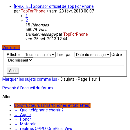
[PRIXTEL] Sponsor officiel de Top For Phone
par
TopForPhone
»
sam. 23 févr. 2013 00:07
1
2
15
Réponses
58079
Vues
Dernier message
par
TopForPhone
ven. 25 oct. 2013 12:44
Verrouillé
Afficher :
Trier par :
Ordre :
Marquer les sujets comme lus
• 3 sujets • Page
1
sur
1
Revenir à l’accueil du forum
Aller
Constructeurs (smartphones et tablettes)
↳ Quel téléphone choisir ?
↳ Apple
↳ Honor
↳ Motorola
↳ realme, OPPO, OnePlus, Vivo