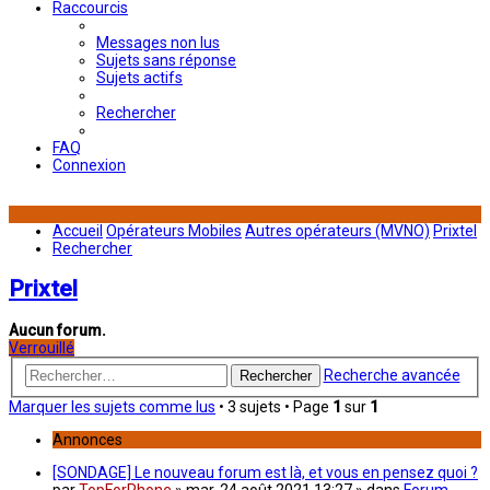
Raccourcis
Messages non lus
Sujets sans réponse
Sujets actifs
Rechercher
FAQ
Connexion
Accueil
Opérateurs Mobiles
Autres opérateurs (MVNO)
Prixtel
Rechercher
Prixtel
Aucun forum.
Verrouillé
Recherche avancée
Rechercher
Marquer les sujets comme lus
• 3 sujets • Page
1
sur
1
Annonces
[SONDAGE] Le nouveau forum est là, et vous en pensez quoi ?