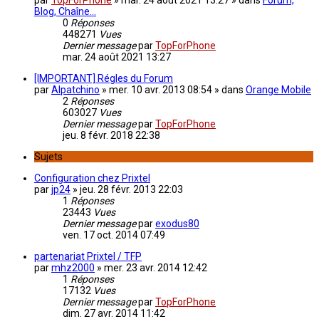
par
TopForPhone
»
mar. 24 août 2021 13:27
» dans
Forum,
Blog, Chaîne...
0
Réponses
448271
Vues
Dernier message
par
TopForPhone
mar. 24 août 2021 13:27
[IMPORTANT] Régles du Forum
par
Alpatchino
»
mer. 10 avr. 2013 08:54
» dans
Orange Mobile
2
Réponses
603027
Vues
Dernier message
par
TopForPhone
jeu. 8 févr. 2018 22:38
Sujets
Configuration chez Prixtel
par
jp24
»
jeu. 28 févr. 2013 22:03
1
Réponses
23443
Vues
Dernier message
par
exodus80
ven. 17 oct. 2014 07:49
partenariat Prixtel / TFP
par
mhz2000
»
mer. 23 avr. 2014 12:42
1
Réponses
17132
Vues
Dernier message
par
TopForPhone
dim. 27 avr. 2014 11:42