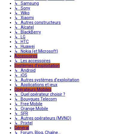
↳ Samsung
↳ Sony
↳ Wiko
↳ Xiaomi
↳ Autres constructeurs
↳ Alcatel
↳ BlackBerry
↳ LG
↳ HTC
↳ Huawei
↳ Nokia (et Microsoft)
Accessoires
↳ Les accessoires
Systèmes d'exploitation
↳ Android
↳ iOS
↳ Autres systèmes d'exploitation
↳ Applications et jeux
Opérateurs Mobiles
↳ Quel opérateur choisir ?
↳ Bouygues Telecom
↳ Free Mobile
↳ Orange Mobile
↳ SFR
↳ Autres opérateurs (MVNO)
↳ Prixtel
Général
↳ Forum, Blog, Chaîne...