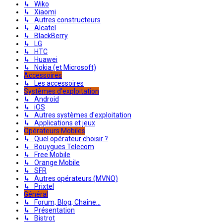
↳ Wiko
↳ Xiaomi
↳ Autres constructeurs
↳ Alcatel
↳ BlackBerry
↳ LG
↳ HTC
↳ Huawei
↳ Nokia (et Microsoft)
Accessoires
↳ Les accessoires
Systèmes d'exploitation
↳ Android
↳ iOS
↳ Autres systèmes d'exploitation
↳ Applications et jeux
Opérateurs Mobiles
↳ Quel opérateur choisir ?
↳ Bouygues Telecom
↳ Free Mobile
↳ Orange Mobile
↳ SFR
↳ Autres opérateurs (MVNO)
↳ Prixtel
Général
↳ Forum, Blog, Chaîne...
↳ Présentation
↳ Bistrot