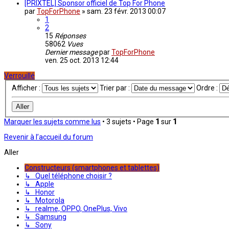
[PRIXTEL] Sponsor officiel de Top For Phone
par
TopForPhone
»
sam. 23 févr. 2013 00:07
1
2
15
Réponses
58062
Vues
Dernier message
par
TopForPhone
ven. 25 oct. 2013 12:44
Verrouillé
Afficher :
Trier par :
Ordre :
Marquer les sujets comme lus
• 3 sujets • Page
1
sur
1
Revenir à l’accueil du forum
Aller
Constructeurs (smartphones et tablettes)
↳ Quel téléphone choisir ?
↳ Apple
↳ Honor
↳ Motorola
↳ realme, OPPO, OnePlus, Vivo
↳ Samsung
↳ Sony