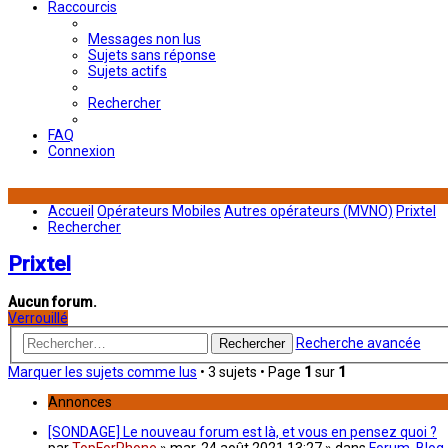
Raccourcis
Messages non lus
Sujets sans réponse
Sujets actifs
Rechercher
FAQ
Connexion
Accueil
Opérateurs Mobiles
Autres opérateurs (MVNO)
Prixtel
Rechercher
Prixtel
Aucun forum.
Verrouillé
Recherche avancée
Rechercher
Marquer les sujets comme lus
• 3 sujets • Page
1
sur
1
Annonces
[SONDAGE] Le nouveau forum est là, et vous en pensez quoi ?