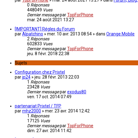
par
TopForPhone
»
mar. 24 août 2021 13:27
» dans
Forum, Blog,
0
Réponses
448049
Vues
Dernier message
par
TopForPhone
mar. 24 août 2021 13:27
[IMPORTANT] Régles du Forum
par
Alpatchino
»
mer. 10 avr. 2013 08:54
» dans
Orange Mobile
2
Réponses
602833
Vues
Dernier message
par
TopForPhone
jeu. 8 févr. 2018 22:38
Sujets
Configuration chez Prixtel
par
jp24
»
jeu. 28 févr. 2013 22:03
1
Réponses
23428
Vues
Dernier message
par
exodus80
ven. 17 oct. 2014 07:49
partenariat Prixtel / TFP
par
mhz2000
»
mer. 23 avr. 2014 12:42
1
Réponses
17125
Vues
Dernier message
par
TopForPhone
dim. 27 avr. 2014 11:42