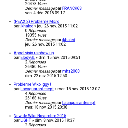
20478
Vues
Dernier message
par
FRANCK68
ven. 4 déc. 2015 09:17
(PEAX 2) Probleme Micro
par
jkhaled
»
jeu. 26 nov. 2015 11:02
0
Réponses
19355
Vues
Dernier message
par
jkhaled
jeu. 26 nov. 2015 11:02
Appel visio rainbow up
par
ElodyGL
»
dim. 15 nov. 2015 09:51
2
Réponses
26480
Vues
Dernier message
par
mhz2000
dim. 22 nov. 2015 12:50
Problème Wiko Iggy !
par
Lacaquarantesept
»
mer. 18 nov. 2015 13:07
4
Réponses
26168
Vues
Dernier message
par
Lacaquarantesept
mer. 18 nov. 2015 20:38
New de Wiko Novembre 2015
par
LIGHT
»
dim. 8 nov. 2015 19:37
2
Réponses