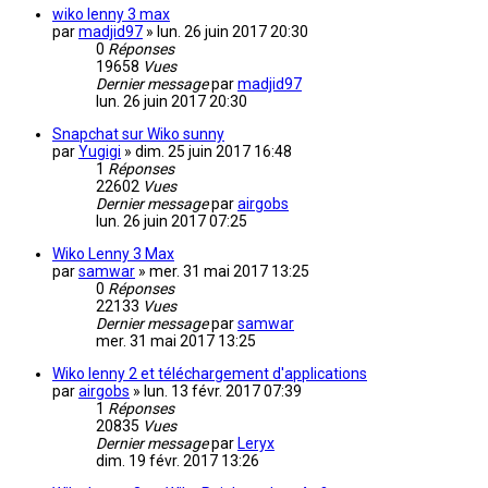
wiko lenny 3 max
par
madjid97
»
lun. 26 juin 2017 20:30
0
Réponses
19658
Vues
Dernier message
par
madjid97
lun. 26 juin 2017 20:30
Snapchat sur Wiko sunny
par
Yugigi
»
dim. 25 juin 2017 16:48
1
Réponses
22602
Vues
Dernier message
par
airgobs
lun. 26 juin 2017 07:25
Wiko Lenny 3 Max
par
samwar
»
mer. 31 mai 2017 13:25
0
Réponses
22133
Vues
Dernier message
par
samwar
mer. 31 mai 2017 13:25
Wiko lenny 2 et téléchargement d'applications
par
airgobs
»
lun. 13 févr. 2017 07:39
1
Réponses
20835
Vues
Dernier message
par
Leryx
dim. 19 févr. 2017 13:26