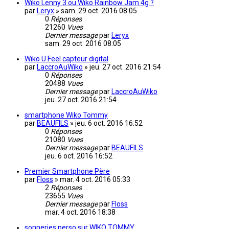
Wiko Lenny 3 ou Wiko Rainbow Jam 4g ?
par
Leryx
»
sam. 29 oct. 2016 08:05
0
Réponses
21260
Vues
Dernier message
par
Leryx
sam. 29 oct. 2016 08:05
Wiko U Feel capteur digital
par
LaccroAuWiko
»
jeu. 27 oct. 2016 21:54
0
Réponses
20488
Vues
Dernier message
par
LaccroAuWiko
jeu. 27 oct. 2016 21:54
smartphone Wiko Tommy
par
BEAUFILS
»
jeu. 6 oct. 2016 16:52
0
Réponses
21080
Vues
Dernier message
par
BEAUFILS
jeu. 6 oct. 2016 16:52
Premier Smartphone Père
par
Floss
»
mar. 4 oct. 2016 05:33
2
Réponses
23655
Vues
Dernier message
par
Floss
mar. 4 oct. 2016 18:38
sonneries perso sur WIKO TOMMY