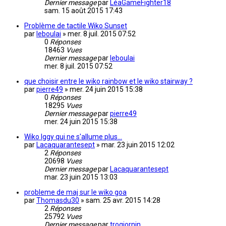
Dernier message
par
LéaGameFighter18
sam. 15 août 2015 17:43
Problème de tactile Wiko Sunset
par
leboulai
»
mer. 8 juil. 2015 07:52
0
Réponses
18463
Vues
Dernier message
par
leboulai
mer. 8 juil. 2015 07:52
que choisir entre le wiko rainbow et le wiko stairway ?
par
pierre49
»
mer. 24 juin 2015 15:38
0
Réponses
18295
Vues
Dernier message
par
pierre49
mer. 24 juin 2015 15:38
Wiko Iggy qui ne s'allume plus...
par
Lacaquarantesept
»
mar. 23 juin 2015 12:02
2
Réponses
20698
Vues
Dernier message
par
Lacaquarantesept
mar. 23 juin 2015 13:03
probleme de maj sur le wiko goa
par
Thomasdu30
»
sam. 25 avr. 2015 14:28
2
Réponses
25792
Vues
Dernier message
par
trogiornin