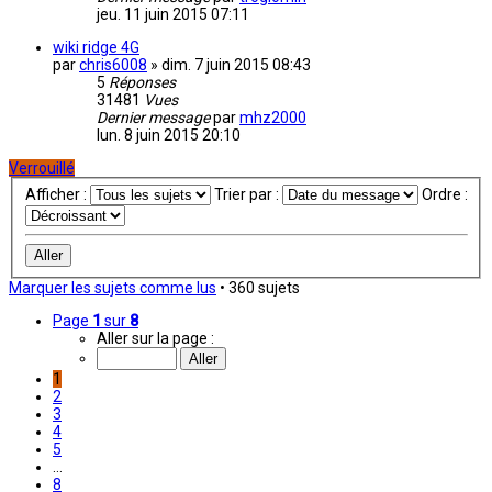
jeu. 11 juin 2015 07:11
wiki ridge 4G
par
chris6008
»
dim. 7 juin 2015 08:43
5
Réponses
31481
Vues
Dernier message
par
mhz2000
lun. 8 juin 2015 20:10
Verrouillé
Afficher :
Trier par :
Ordre :
Marquer les sujets comme lus
• 360 sujets
Page
1
sur
8
Aller sur la page :
1
2
3
4
5
…
8