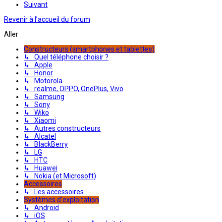
Suivant
Revenir à l’accueil du forum
Aller
Constructeurs (smartphones et tablettes)
↳ Quel téléphone choisir ?
↳ Apple
↳ Honor
↳ Motorola
↳ realme, OPPO, OnePlus, Vivo
↳ Samsung
↳ Sony
↳ Wiko
↳ Xiaomi
↳ Autres constructeurs
↳ Alcatel
↳ BlackBerry
↳ LG
↳ HTC
↳ Huawei
↳ Nokia (et Microsoft)
Accessoires
↳ Les accessoires
Systèmes d'exploitation
↳ Android
↳ iOS