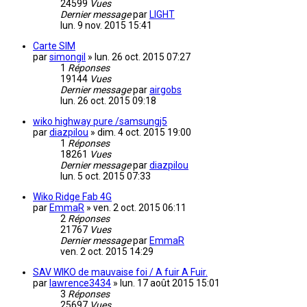
24599
Vues
Dernier message
par
LIGHT
lun. 9 nov. 2015 15:41
Carte SIM
par
simongil
»
lun. 26 oct. 2015 07:27
1
Réponses
19144
Vues
Dernier message
par
airgobs
lun. 26 oct. 2015 09:18
wiko highway pure /samsungj5
par
diazpilou
»
dim. 4 oct. 2015 19:00
1
Réponses
18261
Vues
Dernier message
par
diazpilou
lun. 5 oct. 2015 07:33
Wiko Ridge Fab 4G
par
EmmaR
»
ven. 2 oct. 2015 06:11
2
Réponses
21767
Vues
Dernier message
par
EmmaR
ven. 2 oct. 2015 14:29
SAV WIKO de mauvaise foi / A fuir A Fuir.
par
lawrence3434
»
lun. 17 août 2015 15:01
3
Réponses
25697
Vues