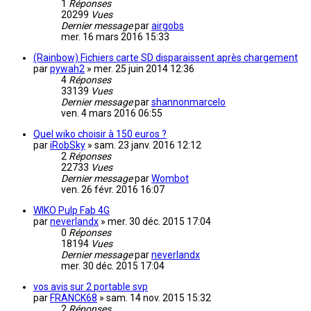
1
Réponses
20299
Vues
Dernier message
par
airgobs
mer. 16 mars 2016 15:33
(Rainbow) Fichiers carte SD disparaissent après chargement
par
pywah2
»
mer. 25 juin 2014 12:36
4
Réponses
33139
Vues
Dernier message
par
shannonmarcelo
ven. 4 mars 2016 06:55
Quel wiko choisir à 150 euros ?
par
iRobSky
»
sam. 23 janv. 2016 12:12
2
Réponses
22733
Vues
Dernier message
par
Wombot
ven. 26 févr. 2016 16:07
WIKO Pulp Fab 4G
par
neverlandx
»
mer. 30 déc. 2015 17:04
0
Réponses
18194
Vues
Dernier message
par
neverlandx
mer. 30 déc. 2015 17:04
vos avis sur 2 portable svp
par
FRANCK68
»
sam. 14 nov. 2015 15:32
2
Réponses