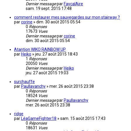
Dernier message
par
FayçalAire
sam. 19 sept. 2015 17:48
comment restaurer mes sauvegardes sur mon stairway ?
par
corine
»
dim. 30 août 2015 05:54
0
Réponses
17673
Vues
Dernier message
par
corine
dim. 30 août 2015 05:54
Atantion WIKO RAINBOW UP
par
Heiko
»
jeu. 27 août 2015 18:43
1
Réponses
20050
Vues
Dernier message
par
Heiko
jeu. 27 août 2015 19:03
surchauffe
par
Paullavanchy
»
mer. 26 août 2015 23:38
0
Réponses
18524
Vues
Dernier message
par
Paullavanchy
mer. 26 août 2015 23:38
ridge
par
LéaGameFighter18
»
sam. 15 août 2015 17:43
0
Réponses
18631
Vues