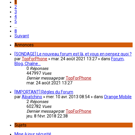
1
2
3
4
5
…
8
Suivant
Annonces
[SONDAGE] Le nouveau forum est là, et vous en pensez quoi ?
par
TopForPhone
»
mar. 24 août 2021 13:27
» dans
Forum,
Blog, Chaîne...
0
Réponses
447997
Vues
Dernier message
par
TopForPhone
mar. 24 août 2021 13:27
[IMPORTANT] Régles du Forum
par
Alpatchino
»
mer. 10 avr. 2013 08:54
» dans
Orange Mobile
2
Réponses
602782
Vues
Dernier message
par
TopForPhone
jeu. 8 févr. 2018 22:38
Sujets
Mise à jour sécurité