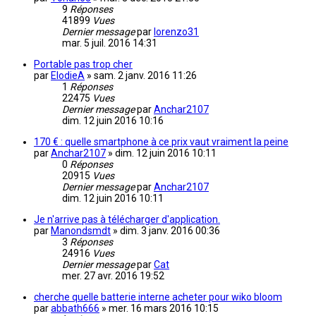
9
Réponses
41899
Vues
Dernier message
par
lorenzo31
mar. 5 juil. 2016 14:31
Portable pas trop cher
par
ElodieA
»
sam. 2 janv. 2016 11:26
1
Réponses
22475
Vues
Dernier message
par
Anchar2107
dim. 12 juin 2016 10:16
170 € : quelle smartphone à ce prix vaut vraiment la peine
par
Anchar2107
»
dim. 12 juin 2016 10:11
0
Réponses
20915
Vues
Dernier message
par
Anchar2107
dim. 12 juin 2016 10:11
Je n'arrive pas à télécharger d'application.
par
Manondsmdt
»
dim. 3 janv. 2016 00:36
3
Réponses
24916
Vues
Dernier message
par
Cat
mer. 27 avr. 2016 19:52
cherche quelle batterie interne acheter pour wiko bloom
par
abbath666
»
mer. 16 mars 2016 10:15