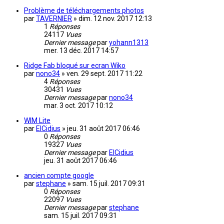
Problème de téléchargements photos
par
TAVERNIER
»
dim. 12 nov. 2017 12:13
1
Réponses
24117
Vues
Dernier message
par
yohann1313
mer. 13 déc. 2017 14:57
Ridge Fab bloqué sur ecran Wiko
par
nono34
»
ven. 29 sept. 2017 11:22
4
Réponses
30431
Vues
Dernier message
par
nono34
mar. 3 oct. 2017 10:12
WIM Lite
par
ElCidius
»
jeu. 31 août 2017 06:46
0
Réponses
19327
Vues
Dernier message
par
ElCidius
jeu. 31 août 2017 06:46
ancien compte google
par
stephane
»
sam. 15 juil. 2017 09:31
0
Réponses
22097
Vues
Dernier message
par
stephane
sam. 15 juil. 2017 09:31