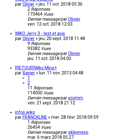
par
Olivier
»
jeu. 11 oct. 2018 05:36
2
Réponses
173464
Vues
Dernier message
par
Olivier
ven. 12 oct. 2018 12:03
WIKO Jerry 3 - test et avis
par
Olivier
»
jeu. 20 sept. 2018 11:48
9
Réponses
93382
Vues
Dernier message
par
Olivier
jeu. 11 oct. 2018 04:00
[RETOUR]Wiko Minz+
par
Xavier
»
lun. 11 nov. 2013 04:48
1
2
11
Réponses
114000
Vues
Dernier message
par
xcomm
ven. 21 sept. 2018 21:12
infos wiko
par
FRANCKLINE
»
mer. 28 févr. 2018 09:59
1
Réponses
26454
Vues
Dernier message
par
okleenexo
mar. 6 mars 2018 05:27