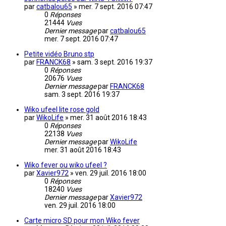
par
catbalou65
»
mer. 7 sept. 2016 07:47
0
Réponses
21444
Vues
Dernier message
par
catbalou65
mer. 7 sept. 2016 07:47
Petite vidéo Bruno stp
par
FRANCK68
»
sam. 3 sept. 2016 19:37
0
Réponses
20676
Vues
Dernier message
par
FRANCK68
sam. 3 sept. 2016 19:37
Wiko ufeel lite rose gold
par
WikoLife
»
mer. 31 août 2016 18:43
0
Réponses
22138
Vues
Dernier message
par
WikoLife
mer. 31 août 2016 18:43
Wiko fever ou wiko ufeel ?
par
Xavier972
»
ven. 29 juil. 2016 18:00
0
Réponses
18240
Vues
Dernier message
par
Xavier972
ven. 29 juil. 2016 18:00
Carte micro SD pour mon Wiko fever