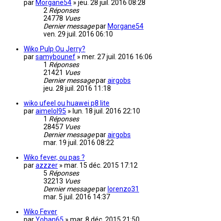
par
Morgane54
»
jeu. 28 juil. 2016 08:28
2
Réponses
24778
Vues
Dernier message
par
Morgane54
ven. 29 juil. 2016 06:10
Wiko Pulp Ou Jerry?
par
samybounef
»
mer. 27 juil. 2016 16:06
1
Réponses
21421
Vues
Dernier message
par
airgobs
jeu. 28 juil. 2016 11:18
wiko ufeel ou huawei p8 lite
par
aimelol95
»
lun. 18 juil. 2016 22:10
1
Réponses
28457
Vues
Dernier message
par
airgobs
mar. 19 juil. 2016 08:22
Wiko fever, ou pas ?
par
azzzer
»
mar. 15 déc. 2015 17:12
5
Réponses
32213
Vues
Dernier message
par
lorenzo31
mar. 5 juil. 2016 14:37
Wiko Fever
par
Yohan65
»
mar. 8 déc. 2015 21:50