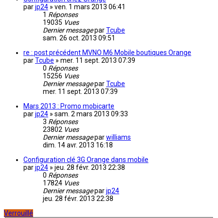
par
jp24
»
ven. 1 mars 2013 06:41
1
Réponses
19035
Vues
Dernier message
par
Tcube
sam. 26 oct. 2013 09:51
re : post précédent MVNO M6 Mobile boutiques Orange
par
Tcube
»
mer. 11 sept. 2013 07:39
0
Réponses
15256
Vues
Dernier message
par
Tcube
mer. 11 sept. 2013 07:39
Mars 2013 : Promo mobicarte
par
jp24
»
sam. 2 mars 2013 09:33
3
Réponses
23802
Vues
Dernier message
par
williams
dim. 14 avr. 2013 16:18
Configuration clé 3G Orange dans mobile
par
jp24
»
jeu. 28 févr. 2013 22:38
0
Réponses
17824
Vues
Dernier message
par
jp24
jeu. 28 févr. 2013 22:38
Verrouillé