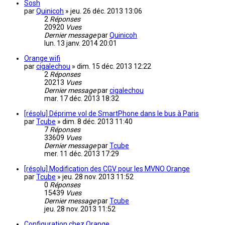
Sosh
par
Quinicoh
»
jeu. 26 déc. 2013 13:06
2
Réponses
20920
Vues
Dernier message
par
Quinicoh
lun. 13 janv. 2014 20:01
Orange wifi
par
cigalechou
»
dim. 15 déc. 2013 12:22
2
Réponses
20213
Vues
Dernier message
par
cigalechou
mar. 17 déc. 2013 18:32
[résolu] Déprime vol de SmartPhone dans le bus à Paris
par
Tcube
»
dim. 8 déc. 2013 11:40
7
Réponses
33609
Vues
Dernier message
par
Tcube
mer. 11 déc. 2013 17:29
[résolu] Modification des CGV pour les MVNO Orange
par
Tcube
»
jeu. 28 nov. 2013 11:52
0
Réponses
15439
Vues
Dernier message
par
Tcube
jeu. 28 nov. 2013 11:52
Configuration chez Orange