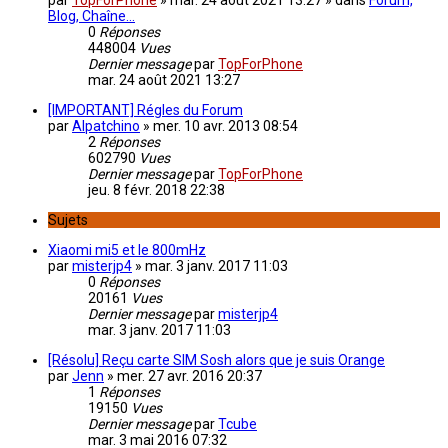
par
TopForPhone
»
mar. 24 août 2021 13:27
» dans
Forum,
Blog, Chaîne...
0
Réponses
448004
Vues
Dernier message
par
TopForPhone
mar. 24 août 2021 13:27
[IMPORTANT] Régles du Forum
par
Alpatchino
»
mer. 10 avr. 2013 08:54
2
Réponses
602790
Vues
Dernier message
par
TopForPhone
jeu. 8 févr. 2018 22:38
Sujets
Xiaomi mi5 et le 800mHz
par
misterjp4
»
mar. 3 janv. 2017 11:03
0
Réponses
20161
Vues
Dernier message
par
misterjp4
mar. 3 janv. 2017 11:03
[Résolu] Reçu carte SIM Sosh alors que je suis Orange
par
Jenn
»
mer. 27 avr. 2016 20:37
1
Réponses
19150
Vues
Dernier message
par
Tcube
mar. 3 mai 2016 07:32