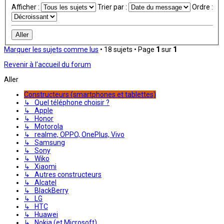
Afficher :
Trier par :
Ordre :
Marquer les sujets comme lus
• 18 sujets • Page
1
sur
1
Revenir à l’accueil du forum
Aller
Constructeurs (smartphones et tablettes)
↳ Quel téléphone choisir ?
↳ Apple
↳ Honor
↳ Motorola
↳ realme, OPPO, OnePlus, Vivo
↳ Samsung
↳ Sony
↳ Wiko
↳ Xiaomi
↳ Autres constructeurs
↳ Alcatel
↳ BlackBerry
↳ LG
↳ HTC
↳ Huawei
↳ Nokia (et Microsoft)