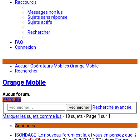
Raccourcis
Messages non lus
Sujets sans réponse
Sujets actifs
Rechercher
FAQ
Connexion
Accueil
Opérateurs Mobiles
Orange Mobile
Rechercher
Orange Mobile
Aucun forum.
Verrouillé
Recherche avancée
Rechercher
Marquer les sujets comme lus
• 18 sujets • Page
1
sur
1
Annonces
[SONDAGE] Le nouveau forum est là, et vous en pensez quoi ?