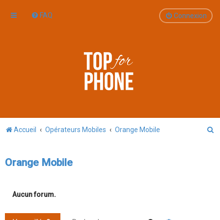
FAQ
Connexion
R
Accueil
Opérateurs Mobiles
Orange Mobile
e
c
Orange Mobile
h
e
Aucun forum.
r
c