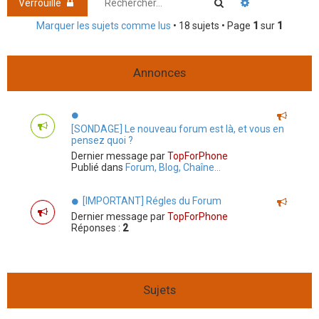
Rechercher
Recherche ava
Verrouillé
h
Marquer les sujets comme lus
• 18 sujets • Page
1
sur
1
e
r
Annonces
[SONDAGE] Le nouveau forum est là, et vous en
pensez quoi ?
Dernier message par
TopForPhone
Publié dans
Forum, Blog, Chaîne...
[IMPORTANT] Régles du Forum
Dernier message par
TopForPhone
Réponses :
2
Sujets