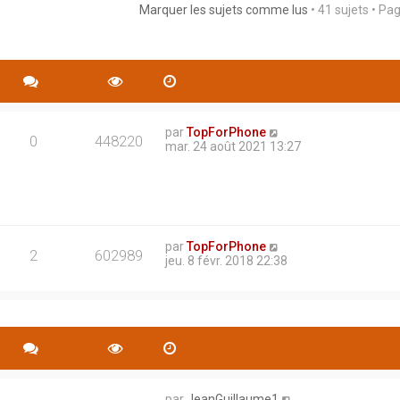
Marquer les sujets comme lus
• 41 sujets • Pa
rche avancée
par
TopForPhone
0
448220
mar. 24 août 2021 13:27
par
TopForPhone
2
602989
jeu. 8 févr. 2018 22:38
par
JeanGuillaume1