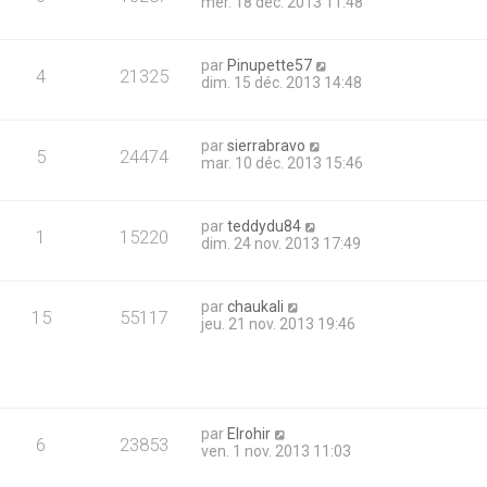
mer. 18 déc. 2013 11:48
par
Pinupette57
4
21325
dim. 15 déc. 2013 14:48
par
sierrabravo
5
24474
mar. 10 déc. 2013 15:46
par
teddydu84
1
15220
dim. 24 nov. 2013 17:49
par
chaukali
15
55117
jeu. 21 nov. 2013 19:46
par
Elrohir
6
23853
ven. 1 nov. 2013 11:03