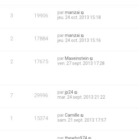
par
manzai
3
19906
jeu. 24 oct. 2013 15:18
par
manzai
2
17884
jeu. 24 oct. 2013 15:16
par
Maxeinstein
2
17675
ven. 27 sept. 2013 17:28
par
jp24
7
29996
mar. 24 sept. 2013 21:22
par
Camille
1
15374
sam. 21 sept. 2013 17:57
par
thewho974