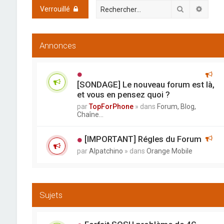
Rechercher
Reche
Verrouillé
Annonces
[SONDAGE] Le nouveau forum est là,
et vous en pensez quoi ?
par
TopForPhone
» dans
Forum, Blog,
Chaîne...
[IMPORTANT] Régles du Forum
par
Alpatchino
» dans
Orange Mobile
Sujets