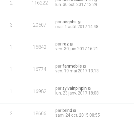
2
116222
lun. 30 oct. 2017 13:29
par
airgobs
3
20507
mar. 1 août 2017 14:48
par
raz
1
16842
ven. 30 juin 2017 16:21
par
fanmobile
1
16774
ven. 19 mai 2017 13:13
par
sylvainpinpin
1
16982
lun. 23 janv. 2017 18:08
par
brind
2
18606
sam. 24 oct. 2015 08:55