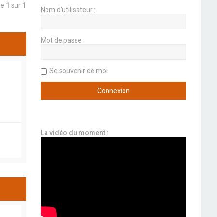
ge
1
sur
1
Nom d’utilisateur :
Mot de passe :
Se souvenir de moi
La vidéo du moment :