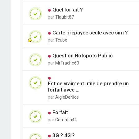
Quel forfait ?
par
Tlaubit87
Carte prépayée seule avec sim ?
par
Tcube
Question Hotspots Public
par
MrTrache60
Est ce vraiment utile de prendre un
forfait avec ...
par
AigleDeNice
Forfait
par
Corentin44
3G ? 4G ?