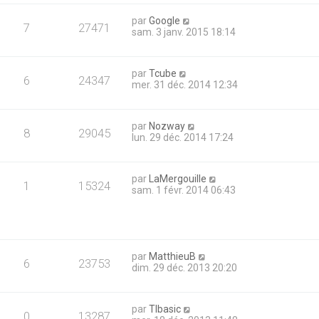
par
Google
7
27471
sam. 3 janv. 2015 18:14
par
Tcube
6
24347
mer. 31 déc. 2014 12:34
par
Nozway
8
29045
lun. 29 déc. 2014 17:24
par
LaMergouille
1
15324
sam. 1 févr. 2014 06:43
par
MatthieuB
6
23753
dim. 29 déc. 2013 20:20
par
TIbasic
0
13287