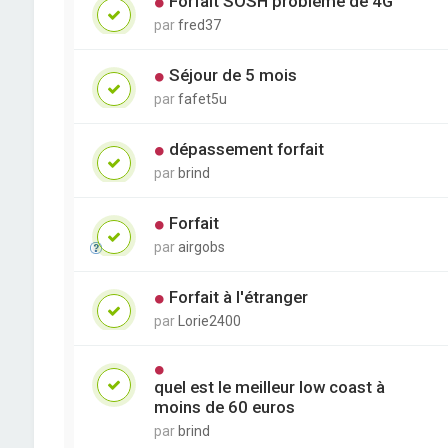
Forfait SOSH problème de 4G
par
fred37
Séjour de 5 mois
par
fafet5u
dépassement forfait
par
brind
Forfait
par
airgobs
Forfait à l'étranger
par
Lorie2400
quel est le meilleur low coast à
moins de 60 euros
par
brind