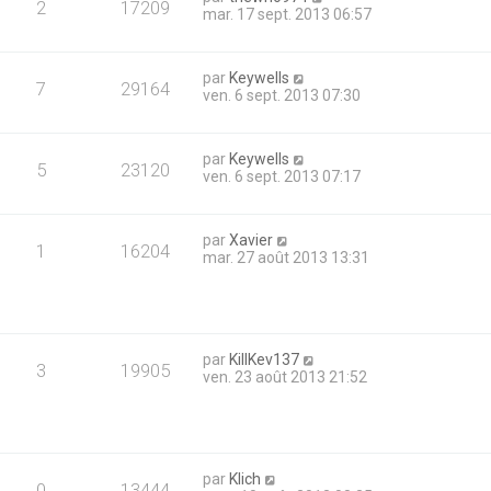
2
17209
mar. 17 sept. 2013 06:57
par
Keywells
7
29164
ven. 6 sept. 2013 07:30
par
Keywells
5
23120
ven. 6 sept. 2013 07:17
par
Xavier
1
16204
mar. 27 août 2013 13:31
par
KillKev137
3
19905
ven. 23 août 2013 21:52
par
Klich
0
13444