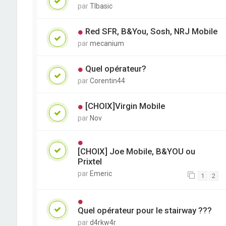
par
TIbasic
Red SFR, B&You, Sosh, NRJ Mobile
par
mecanium
Quel opérateur?
par
Corentin44
[CHOIX]Virgin Mobile
par
Nov
[CHOIX] Joe Mobile, B&YOU ou
Prixtel
par
Emeric
1
2
Quel opérateur pour le stairway ???
par
d4rkw4r