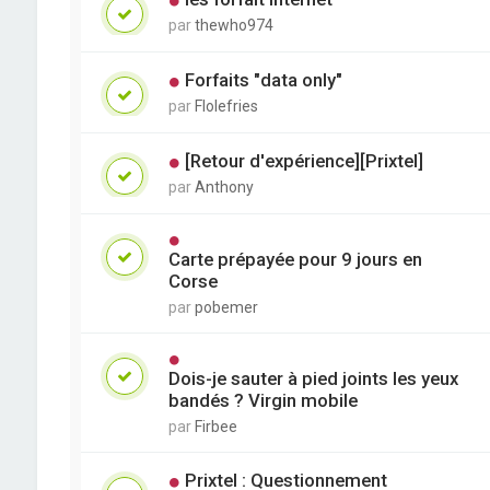
par
thewho974
Forfaits "data only"
par
Flolefries
[Retour d'expérience][Prixtel]
par
Anthony
Carte prépayée pour 9 jours en
Corse
par
pobemer
Dois-je sauter à pied joints les yeux
bandés ? Virgin mobile
par
Firbee
Prixtel : Questionnement