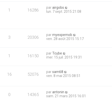
par
airgobs
1
16286
lun. 7 sept. 2015 21:08
par
myexpemob
3
20306
ven. 28 août 2015 15:17
par
Tcube
1
16150
mer. 15 juil. 2015 19:31
par
sam68
16
52076
ven. 8 mai 2015 08:51
par
antonin
0
14365
sam. 21 mars 2015 16:01