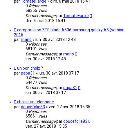
par
TomateFarcie
»
dim. 6 mai 2018 15:41
0
Réponses
68355
Vues
Dernier message
par
TomateFarcie
dim. 6 mai 2018 15:41
comparaison ZTE blade A506-samsung galaxy A5 (version
2016
par
mano
»
lun. 30 avr. 2018 12:48
0
Réponses
68101
Vues
Dernier message
par
mano
lun. 30 avr. 2018 12:48
un bon choix ?
par
papa31
»
lun. 30 avr. 2018 07:17
0
Réponses
64477
Vues
Dernier message
par
papa31
lun. 30 avr. 2018 07:17
choisir un telephone
par
doucefolie83
»
ven. 27 avr. 2018 15:35
0
Réponses
65861
Vues
Dernier message
par
doucefolie83
ven. 27 avr. 2018 15:35