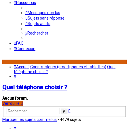
Raccourcis
Messages non lus
Sujets sans réponse
Sujets actifs
Rechercher
FAQ
Connexion
Accueil
Constructeurs (smartphones et tablettes)
Quel
téléphone choisir ?
Rechercher
Quel téléphone choisir ?
Aucun forum.
Verrouillé
Recherche
Rechercher
avancée
Marquer les sujets comme lus
• 4479 sujets
Page