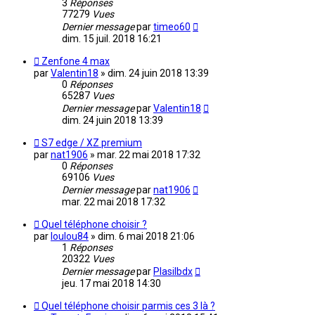
3
Réponses
77279
Vues
Dernier message
par
timeo60
dim. 15 juil. 2018 16:21
Zenfone 4 max
par
Valentin18
»
dim. 24 juin 2018 13:39
0
Réponses
65287
Vues
Dernier message
par
Valentin18
dim. 24 juin 2018 13:39
S7 edge / XZ premium
par
nat1906
»
mar. 22 mai 2018 17:32
0
Réponses
69106
Vues
Dernier message
par
nat1906
mar. 22 mai 2018 17:32
Quel téléphone choisir ?
par
loulou84
»
dim. 6 mai 2018 21:06
1
Réponses
20322
Vues
Dernier message
par
Plasilbdx
jeu. 17 mai 2018 14:30
Quel téléphone choisir parmis ces 3 là ?