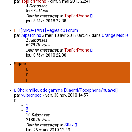
par
TopForPhone
»
dim. 5 mai 2013 22:41
4
Réponses
56472
Vues
Dernier message
par
TopForPhone
jeu. 8 févr. 2018 22:38
[IMPORTANT] Régles du Forum
par
Alpatchino
»
mer. 10 avr. 2013 08:54
» dans
Orange Mobile
2
Réponses
602976
Vues
Dernier message
par
TopForPhone
jeu. 8 févr. 2018 22:38
Sujets
Choix milieux de gamme [Xiaomi/Pocophone/huawei]
par
vultocripoc
»
ven. 30 nov. 2018 14:57
1
2
10
Réponses
218076
Vues
Dernier message
par
Sflex
lun. 25 mars 2019 13:39