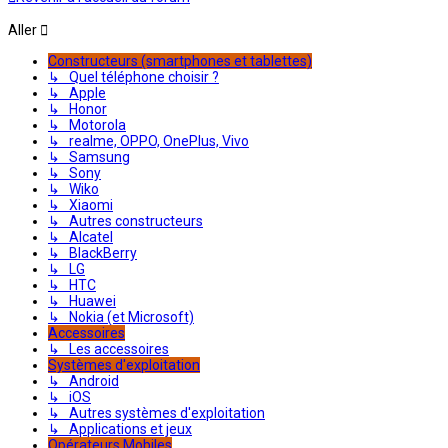
Aller
Constructeurs (smartphones et tablettes)
↳ Quel téléphone choisir ?
↳ Apple
↳ Honor
↳ Motorola
↳ realme, OPPO, OnePlus, Vivo
↳ Samsung
↳ Sony
↳ Wiko
↳ Xiaomi
↳ Autres constructeurs
↳ Alcatel
↳ BlackBerry
↳ LG
↳ HTC
↳ Huawei
↳ Nokia (et Microsoft)
Accessoires
↳ Les accessoires
Systèmes d'exploitation
↳ Android
↳ iOS
↳ Autres systèmes d'exploitation
↳ Applications et jeux
Opérateurs Mobiles