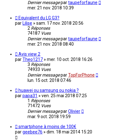
Dernier message
par
taupeforfaune
mer. 21 nov. 2018 10:39
Equivalent du LG G3?
par
Lilise
»
sam. 17 nov. 2018 20:56
2
Réponses
74187
Vues
Dernier message
par
taupeforfaune
mer. 21 nov. 2018 08:40
Avis view 2
par
Theo1217
»
mer. 10 oct. 2018 16:26
3
Réponses
74933
Vues
Dernier message
par
TopForPhone
lun. 15 oct. 2018 07:46
huawei ou samsung ou nokia ?
par
papa31
»
ven. 25 mai 2018 07:25
1
Réponses
71472
Vues
Dernier message
par
Olivier
mar. 9 oct. 2018 19:59
smartphone à moins de 100€
par
geebee76
»
dim. 18 mai 2014 15:20