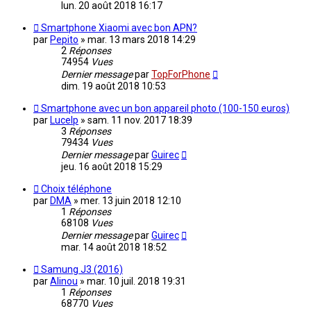
lun. 20 août 2018 16:17
Smartphone Xiaomi avec bon APN?
par
Pepito
»
mar. 13 mars 2018 14:29
2
Réponses
74954
Vues
Dernier message
par
TopForPhone
dim. 19 août 2018 10:53
Smartphone avec un bon appareil photo (100-150 euros)
par
Lucelp
»
sam. 11 nov. 2017 18:39
3
Réponses
79434
Vues
Dernier message
par
Guirec
jeu. 16 août 2018 15:29
Choix téléphone
par
DMA
»
mer. 13 juin 2018 12:10
1
Réponses
68108
Vues
Dernier message
par
Guirec
mar. 14 août 2018 18:52
Samung J3 (2016)
par
Alinou
»
mar. 10 juil. 2018 19:31
1
Réponses
68770
Vues