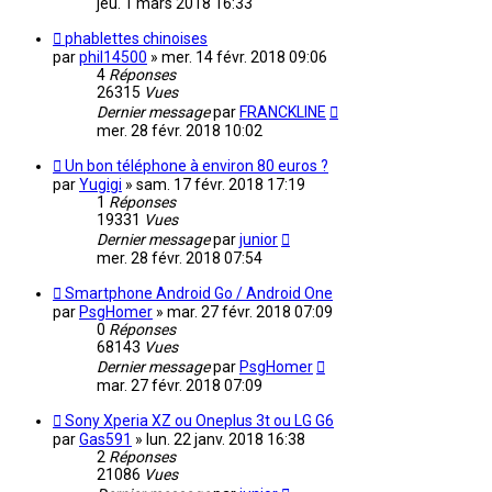
jeu. 1 mars 2018 16:33
phablettes chinoises
par
phil14500
»
mer. 14 févr. 2018 09:06
4
Réponses
26315
Vues
Dernier message
par
FRANCKLINE
mer. 28 févr. 2018 10:02
Un bon téléphone à environ 80 euros ?
par
Yugigi
»
sam. 17 févr. 2018 17:19
1
Réponses
19331
Vues
Dernier message
par
junior
mer. 28 févr. 2018 07:54
Smartphone Android Go / Android One
par
PsgHomer
»
mar. 27 févr. 2018 07:09
0
Réponses
68143
Vues
Dernier message
par
PsgHomer
mar. 27 févr. 2018 07:09
Sony Xperia XZ ou Oneplus 3t ou LG G6
par
Gas591
»
lun. 22 janv. 2018 16:38
2
Réponses
21086
Vues