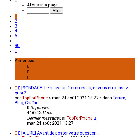
1
Aller sur la page :
sur
90
1
2
3
4
5
…
90
Suivant
Annonces
[SONDAGE] Le nouveau forum est là, et vous en pensez
quoi ?
par
TopForPhone
»
mar. 24 août 2021 13:27
» dans
Forum,
Blog, Chaîne...
0
Réponses
448212
Vues
Dernier message
par
TopForPhone
mar. 24 août 2021 13:27
[A LIRE] Avant de poster votre question...