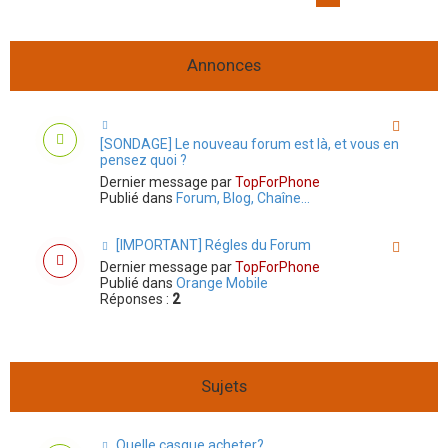
e
e
u
r
r
r
i
c
c
v
h
h
a
Annonces
e
e
n
r
a
t
v
a
n
[SONDAGE] Le nouveau forum est là, et vous en
c
pensez quoi ?
é
e
Dernier message par
TopForPhone
Publié dans
Forum, Blog, Chaîne...
[IMPORTANT] Régles du Forum
Dernier message par
TopForPhone
Publié dans
Orange Mobile
Réponses :
2
Sujets
Quelle casque acheter?