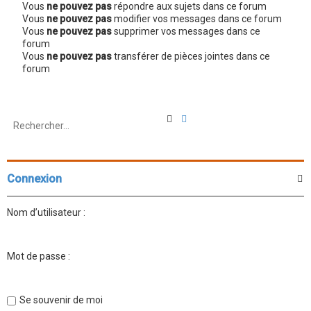
Vous
ne pouvez pas
répondre aux sujets dans ce forum
Vous
ne pouvez pas
modifier vos messages dans ce forum
Vous
ne pouvez pas
supprimer vos messages dans ce
forum
Vous
ne pouvez pas
transférer de pièces jointes dans ce
forum
R
R
e
e
c
c
h
h
e
e
r
r
Connexion
c
c
h
h
e
e
Nom d’utilisateur :
r
a
v
a
n
Mot de passe :
c
é
e
Se souvenir de moi