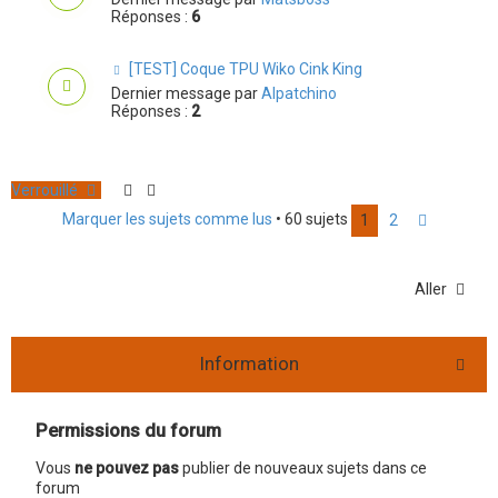
Réponses :
6
[TEST] Coque TPU Wiko Cink King
Dernier message par
Alpatchino
Réponses :
2
Verrouillé
Marquer les sujets comme lus
• 60 sujets
1
2
S
u
i
v
Aller
a
n
t
Information
Permissions du forum
Vous
ne pouvez pas
publier de nouveaux sujets dans ce
forum