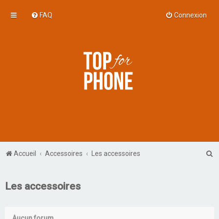
FAQ
Connexion
R
Accueil
Accessoires
Les accessoires
e
c
Les accessoires
h
e
Aucun forum.