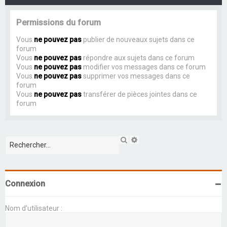
Permissions du forum
Vous
ne pouvez pas
publier de nouveaux sujets dans ce
forum
Vous
ne pouvez pas
répondre aux sujets dans ce forum
Vous
ne pouvez pas
modifier vos messages dans ce forum
Vous
ne pouvez pas
supprimer vos messages dans ce
forum
Vous
ne pouvez pas
transférer de pièces jointes dans ce
forum
R
R
e
e
c
c
h
h
e
e
r
r
Connexion
c
c
h
h
e
e
Nom d’utilisateur :
r
a
v