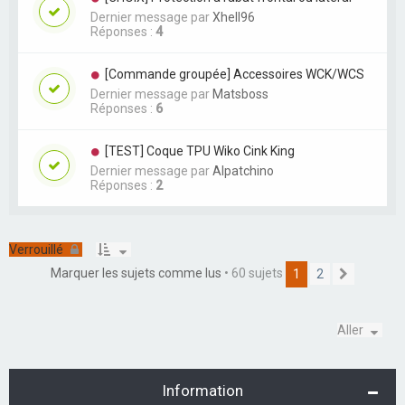
Dernier message par
Xhell96
Réponses :
4
[Commande groupée] Accessoires WCK/WCS
Dernier message par
Matsboss
Réponses :
6
[TEST] Coque TPU Wiko Cink King
Dernier message par
Alpatchino
Réponses :
2
Verrouillé
Marquer les sujets comme lus
• 60 sujets
1
2
S
u
i
v
Aller
a
n
t
Information