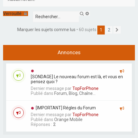
r
c
R
R
Verrouillé
e
e
h
c
c
e
h
h
Marquer les sujets comme lus
• 60 sujets
1
2
S
e
e
u
r
r
r
i
c
c
v
h
h
a
Annonces
e
e
n
r
a
t
v
a
n
[SONDAGE] Le nouveau forum est là, et vous en
c
pensez quoi ?
é
e
Dernier message par
TopForPhone
Publié dans
Forum, Blog, Chaîne...
[IMPORTANT] Régles du Forum
Dernier message par
TopForPhone
Publié dans
Orange Mobile
Réponses :
2