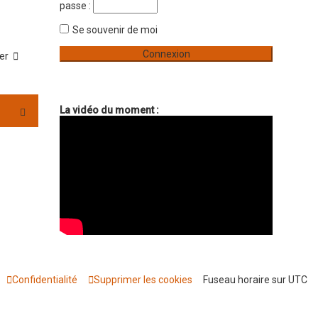
e
passe :
r
Se souvenir de moi
ler
La vidéo du moment :
Confidentialité
Supprimer les cookies
Fuseau horaire sur
UTC