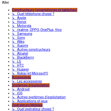
Aller
Constructeurs (smartphones et tablettes)
↳ Quel téléphone choisir ?
↳ Apple
↳ Honor
↳ Motorola
↳ realme, OPPO, OnePlus, Vivo
↳ Samsung
↳ Sony
↳ Wiko
↳ Xiaomi
↳ Autres constructeurs
↳ Alcatel
↳ BlackBerry
↳ LG
↳ HTC
↳ Huawei
↳ Nokia (et Microsoft)
Accessoires
↳ Les accessoires
Systèmes d'exploitation
↳ Android
↳ iOS
↳ Autres systèmes d'exploitation
↳ Applications et jeux
Opérateurs Mobiles
↳ Quel opérateur choisir ?