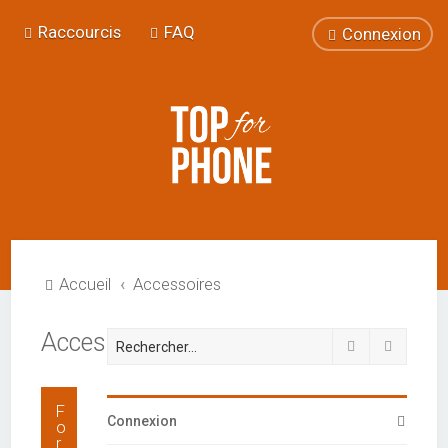
Raccourcis
FAQ
Connexion
Accueil
Accessoires
Accessoires
Rechercher
Recherc
F
Connexion
o
r