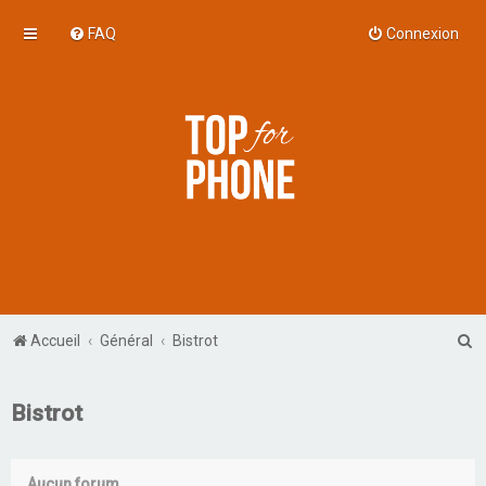
FAQ
Connexion
R
Accueil
Général
Bistrot
e
c
Bistrot
h
e
Aucun forum.