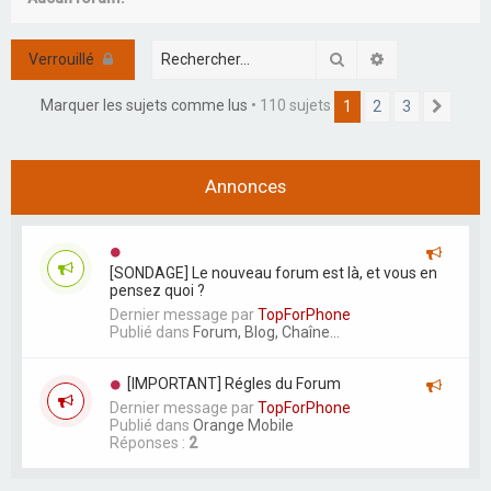
r
c
Rechercher
Recherche ava
Verrouillé
h
e
Marquer les sujets comme lus
• 110 sujets
1
2
3
Suiva
r
Annonces
[SONDAGE] Le nouveau forum est là, et vous en
pensez quoi ?
Dernier message par
TopForPhone
Publié dans
Forum, Blog, Chaîne...
[IMPORTANT] Régles du Forum
Dernier message par
TopForPhone
Publié dans
Orange Mobile
Réponses :
2