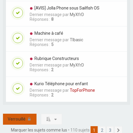
[AVIS] Jolla Phone sous Sailfish OS
Dernier message par
MyXfrD
Réponses :
8
Machine à café
Dernier message par
TIbasic
Réponses :
5
Rubrique Constructeurs
Dernier message par
MyXfrD
Réponses :
2
Kurio Téléphone pour enfant
Dernier message par
TopForPhone
Réponses :
2
Verrouillé
Marquer les sujets comme lus
• 110 sujets
1
2
3
Suiva