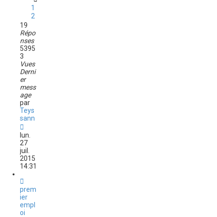
1
2
19
Répo
nses
5395
3
Vues
Derni
er
mess
age
par
Teys
sann
lun.
27
juil.
2015
14:31
prem
ier
empl
oi