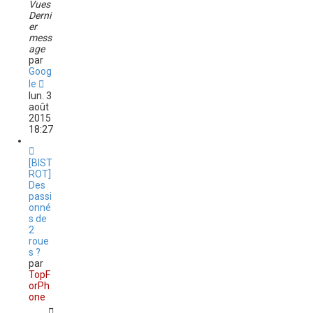
Vues
Derni
er
mess
age
par
Goog
le
lun. 3
août
2015
18:27
[BIST
ROT]
Des
passi
onné
s de
2
roue
s ?
par
TopF
orPh
one