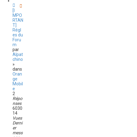
[I
MPO
RTAN
T]
Régl
es du
Foru
m
par
Alpat
chino
»
dans
Oran
ge
Mobil
e
2
Répo
nses
6030
14
Vues
Derni
er
mess