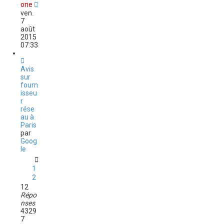
one
ven.
7
août
2015
07:33
Avis
sur
fourn
isseu
r
rése
au à
Paris
par
Goog
le
1
2
12
Répo
nses
4329
7