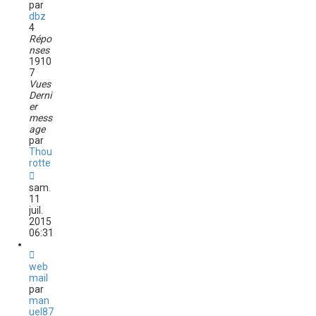
par
dbz
4
Répo
nses
1910
7
Vues
Derni
er
mess
age
par
Thou
rotte
sam.
11
juil.
2015
06:31
web
mail
par
man
uel87