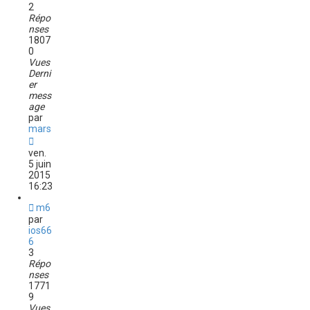
2
Répo
nses
1807
0
Vues
Derni
er
mess
age
par
mars
ven.
5 juin
2015
16:23
m6
par
ios66
6
3
Répo
nses
1771
9
Vues