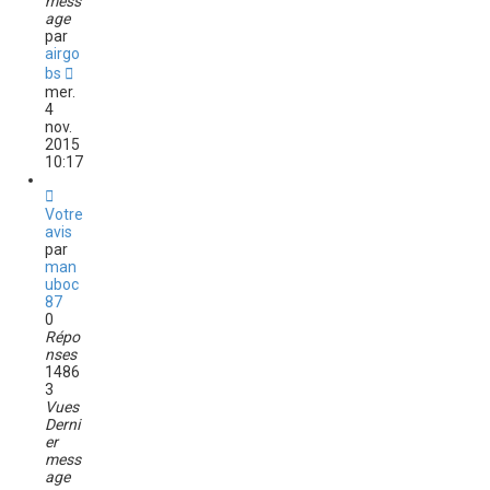
mess
age
par
airgo
bs
mer.
4
nov.
2015
10:17
Votre
avis
par
man
uboc
87
0
Répo
nses
1486
3
Vues
Derni
er
mess
age