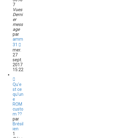
7
Vues
Derni
er
mess
age
par
amm
31
mer.
27
sept.
2017
15:22
Qu'e
st ce
qu'un
e
ROM
custo
m ??
par
Brésil
ien
1