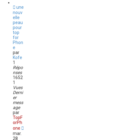
une
nouv
elle
peau
pour
top
for
Phon
e
par
Kofe
1
Répo
nses
1652
1
Vues
Derni
er
mess
age
par
TopF
orPh
one
mar.
28