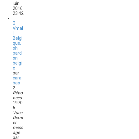
juin
2016
23:42
Vmal
l
Belgi
que,
oh
pard
on
belgï
e
par
cara
bao
2
Répo
nses
1970
6
Vues
Derni
er
mess
age
par