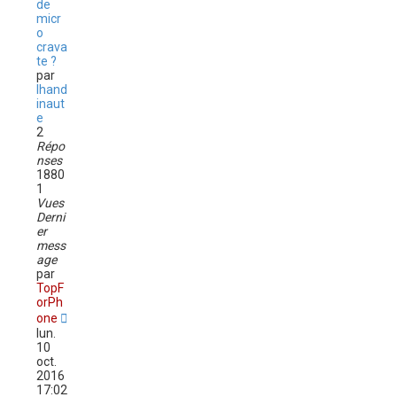
de
micr
o
crava
te ?
par
lhand
inaut
e
2
Répo
nses
1880
1
Vues
Derni
er
mess
age
par
TopF
orPh
one
lun.
10
oct.
2016
17:02