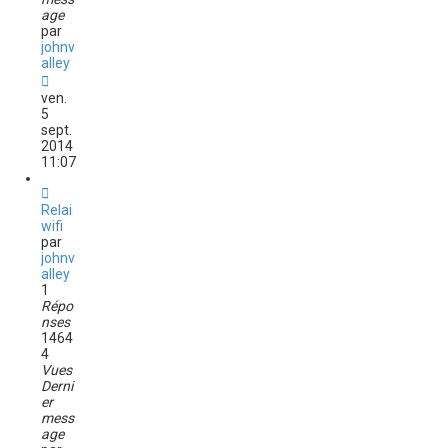
age
par
johnv
alley
ven.
5
sept.
2014
11:07
Relai
wifi
par
johnv
alley
1
Répo
nses
1464
4
Vues
Derni
er
mess
age