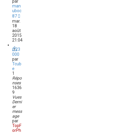
par
man
uboc
87
mar.
18
août
2015
21:04
23
000
par
Tcub
e
1
Répo
nses
1636
9
Vues
Derni
er
mess
age
par
TopF
orPh