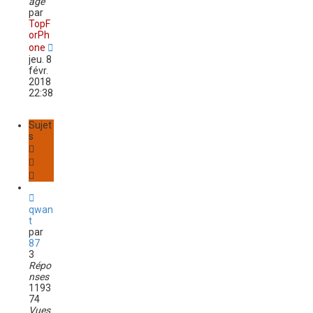
age
par
TopF
orPh
one
jeu. 8
févr.
2018
22:38
Sujet
s
qwan
t
par
87
3
Répo
nses
1193
74
Vues