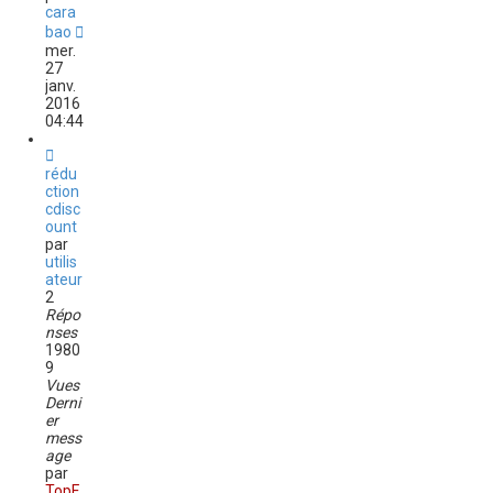
cara
bao
mer.
27
janv.
2016
04:44
rédu
ction
cdisc
ount
par
utilis
ateur
2
Répo
nses
1980
9
Vues
Derni
er
mess
age
par
TopF