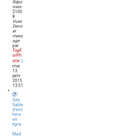
Répo
nses
2100
8
Vues
Derni
er
mess
age
par
TopF
orPh
one
mar.
13
janv.
2015
13:51
Site
fiable
d'enc
hère
en
ligne
:
Mad