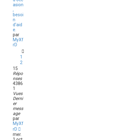
asion
,
besoi
n
d'aid
e.
par
MyXf
rD
1
2
15
Répo
nses
4386
1
Vues
Derni
er
mess
age
par
MyXf
rD
mer.
1 oct.