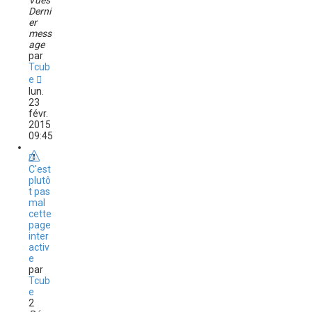
Vues
Derni
er
mess
age
par
Tcub
e
lun.
23
févr.
2015
09:45
C'est
plutô
t pas
mal
cette
page
inter
activ
e
par
Tcub
e
2