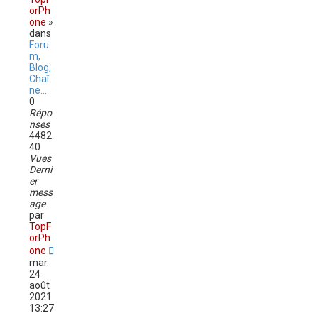
orPh
one
»
dans
Foru
m,
Blog,
Chaî
ne...
0
Répo
nses
4482
40
Vues
Derni
er
mess
age
par
TopF
orPh
one
mar.
24
août
2021
13:27