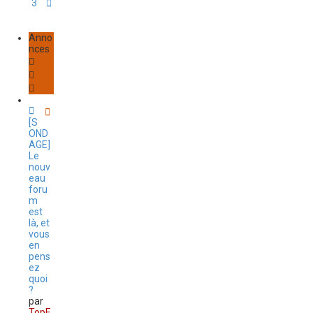
3
S
v
u
a
i
n
v
Anno
c
a
nces
é
n
e
t
[S
OND
AGE]
Le
nouv
eau
foru
m
est
là, et
vous
en
pens
ez
quoi
?
par
TopF