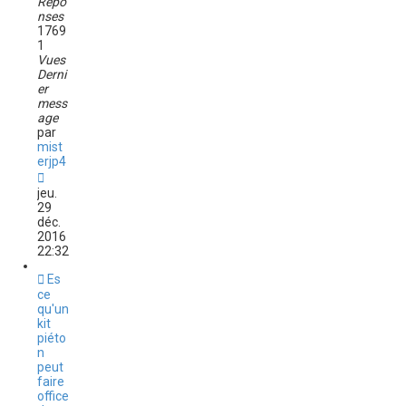
Répo
nses
1769
1
Vues
Derni
er
mess
age
par
mist
erjp4
jeu.
29
déc.
2016
22:32
Es
ce
qu'un
kit
piéto
n
peut
faire
office