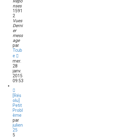
Répo
nses
1591
2
Vues
Derni
er
mess
age
par
Tcub
e
mer.
28
janv.
2015
09:53
[Rés
olu]
Petit
Probl
ème
par
julien
25
5