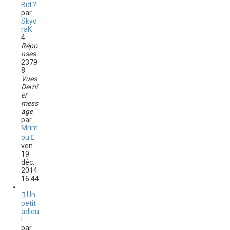
Bid ?
par
Skyd
raK
4
Répo
nses
2379
8
Vues
Derni
er
mess
age
par
Mrim
ou
ven.
19
déc.
2014
16:44
Un
petit
adieu
!
par