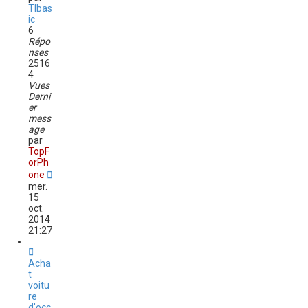
TIbas
ic
6
Répo
nses
2516
4
Vues
Derni
er
mess
age
par
TopF
orPh
one
mer.
15
oct.
2014
21:27
Acha
t
voitu
re
d'occ