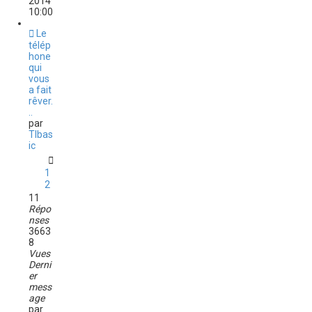
2014
10:00
Le
télép
hone
qui
vous
a fait
rêver.
..
par
TIbas
ic
1
2
11
Répo
nses
3663
8
Vues
Derni
er
mess
age
par