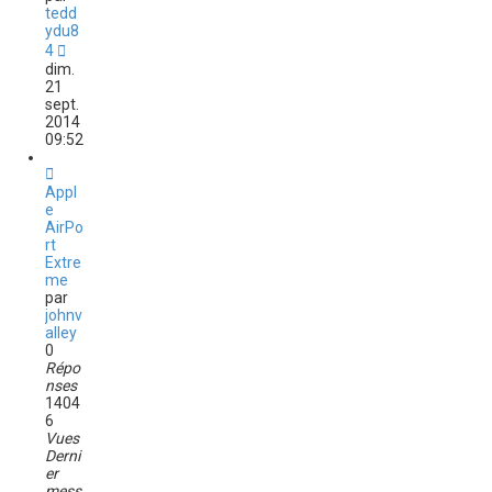
tedd
ydu8
4
dim.
21
sept.
2014
09:52
Appl
e
AirPo
rt
Extre
me
par
johnv
alley
0
Répo
nses
1404
6
Vues
Derni
er
mess