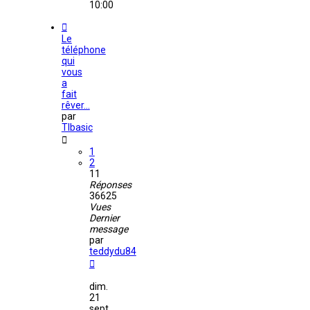
10:00
Le
téléphone
qui
vous
a
fait
rêver...
par
TIbasic
1
2
11
Réponses
36625
Vues
Dernier
message
par
teddydu84
dim.
21
sept.