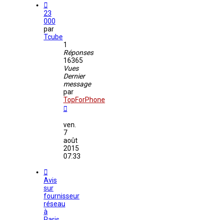
23
000
par
Tcube
1
Réponses
16365
Vues
Dernier
message
par
TopForPhone
ven.
7
août
2015
07:33
Avis
sur
fournisseur
réseau
à
Paris