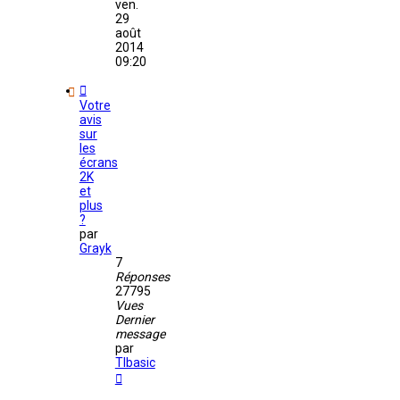
ven.
29
août
2014
09:20
Votre
avis
sur
les
écrans
2K
et
plus
?
par
Grayk
7
Réponses
27795
Vues
Dernier
message
par
TIbasic