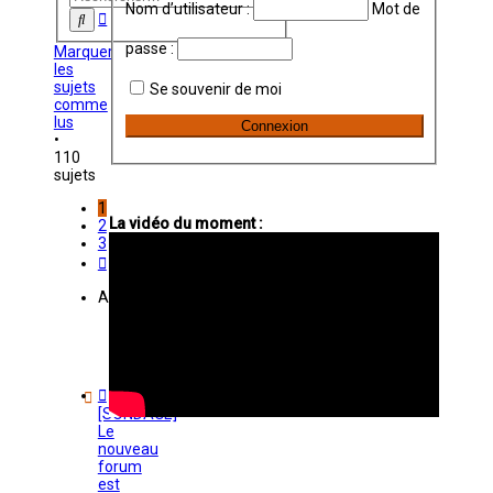
Nom d’utilisateur :
Mot de
Recherche
Rechercher
avancée
passe :
Marquer
les
sujets
Se souvenir de moi
comme
lus
•
110
sujets
1
La vidéo du moment :
2
3
Suivant
Annonces
[SONDAGE]
Le
nouveau
forum
est