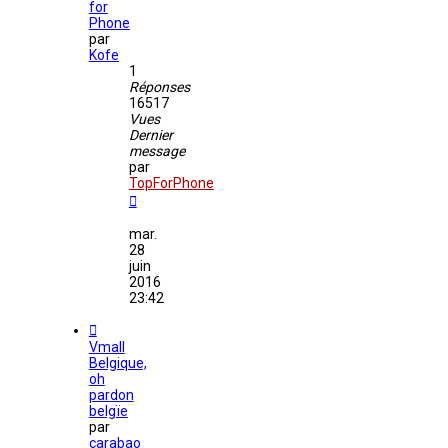
for
Phone
par
Kofe
1
Réponses
16517
Vues
Dernier
message
par
TopForPhone
mar.
28
juin
2016
23:42
Vmall
Belgique,
oh
pardon
belgïe
par
carabao