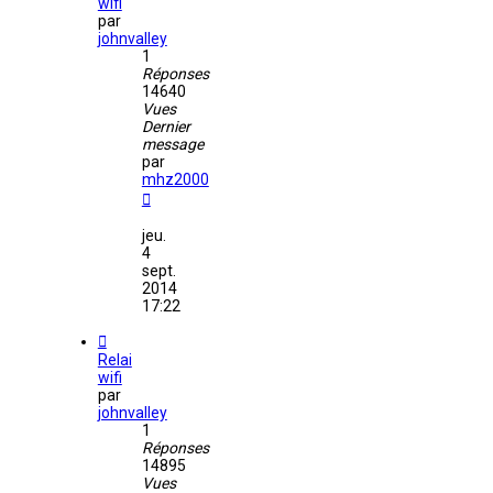
wifi
par
johnvalley
1
Réponses
14640
Vues
Dernier
message
par
mhz2000
jeu.
4
sept.
2014
17:22
Relai
wifi
par
johnvalley
1
Réponses
14895
Vues