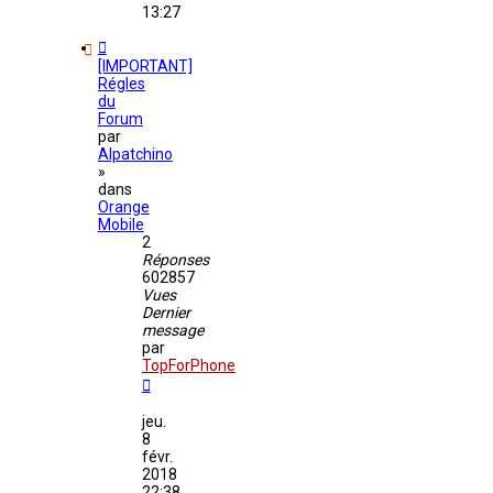
13:27
[IMPORTANT]
Régles
du
Forum
par
Alpatchino
»
dans
Orange
Mobile
2
Réponses
602857
Vues
Dernier
message
par
TopForPhone
jeu.
8
févr.
2018
22:38