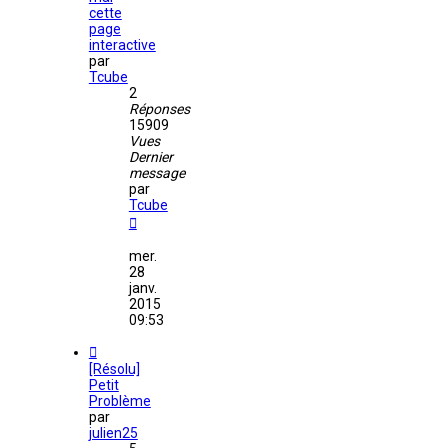
cette
page
interactive
par
Tcube
2
Réponses
15909
Vues
Dernier
message
par
Tcube
mer.
28
janv.
2015
09:53
[Résolu]
Petit
Problème
par
julien25