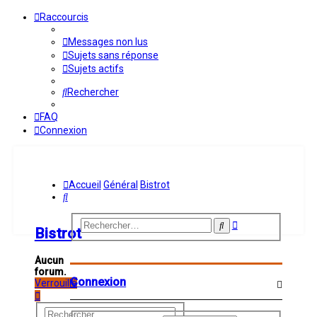
Raccourcis
Messages non lus
Sujets sans réponse
Sujets actifs
Rechercher
FAQ
Connexion
Accueil
Général
Bistrot
Rechercher
Recherche
Rechercher
Bistrot
avancée
Aucun
forum.
Connexion
Verrouillé