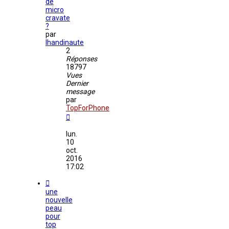
de
micro
cravate
?
par
lhandinaute
2
Réponses
18797
Vues
Dernier
message
par
TopForPhone
lun.
10
oct.
2016
17:02
une
nouvelle
peau
pour
top