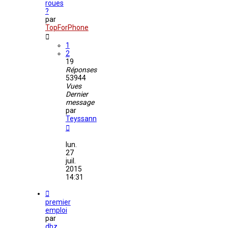
roues
?
par
TopForPhone
1
2
19
Réponses
53944
Vues
Dernier
message
par
Teyssann
lun.
27
juil.
2015
14:31
premier
emploi
par
dbz