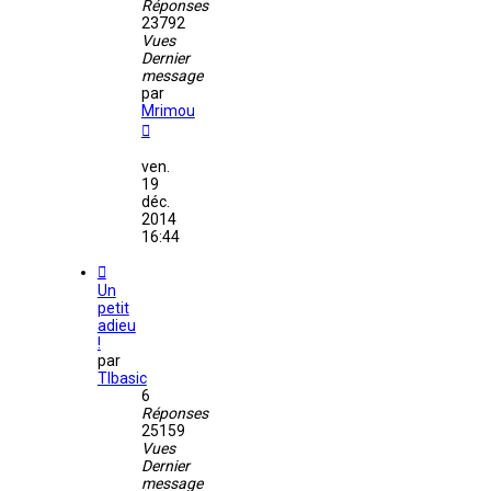
Réponses
23792
Vues
Dernier
message
par
Mrimou
ven.
19
déc.
2014
16:44
Un
petit
adieu
!
par
TIbasic
6
Réponses
25159
Vues
Dernier
message