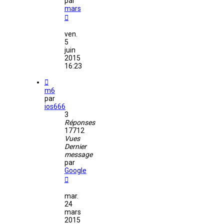
par
mars
ven.
5
juin
2015
16:23
m6
par
ios666
3
Réponses
17712
Vues
Dernier
message
par
Google
mar.
24
mars
2015