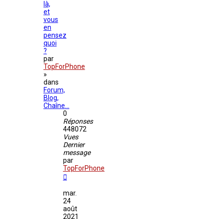
là,
et
vous
en
pensez
quoi
?
par
TopForPhone
»
dans
Forum,
Blog,
Chaîne...
0
Réponses
448072
Vues
Dernier
message
par
TopForPhone
mar.
24
août
2021