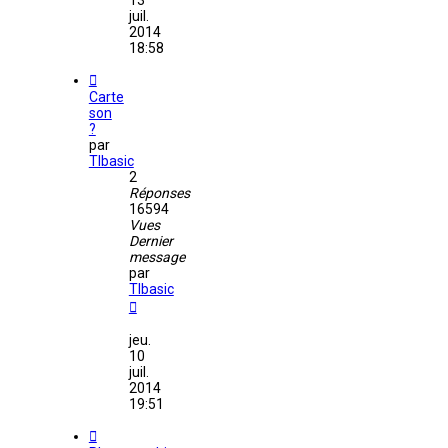
13
juil.
2014
18:58
Carte
son
?
par
TIbasic
2
Réponses
16594
Vues
Dernier
message
par
TIbasic
jeu.
10
juil.
2014
19:51