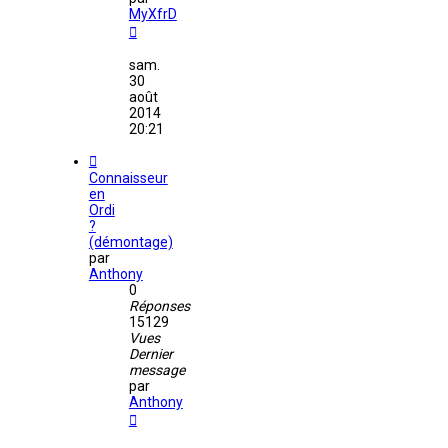
MyXfrD
sam.
30
août
2014
20:21
Connaisseur
en
Ordi
?
(démontage)
par
Anthony
0
Réponses
15129
Vues
Dernier
message
par
Anthony