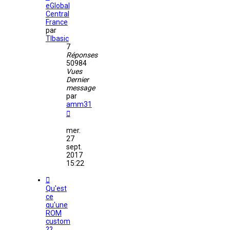
eGlobal
Central
France
par
TIbasic
7
Réponses
50984
Vues
Dernier
message
par
amm31
mer.
27
sept.
2017
15:22
Qu'est
ce
qu'une
ROM
custom
??