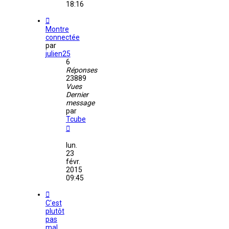
18:16
Montre
connectée
par
julien25
6
Réponses
23889
Vues
Dernier
message
par
Tcube
lun.
23
févr.
2015
09:45
C'est
plutôt
pas
mal