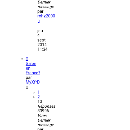
Dernier
message
par
mhz2000
jeu.
4
sept.
2014
11:34
Salon
en
France?
par
MyXfrD
1
2
10
Réponses
33996
Vues
Dernier
message
par