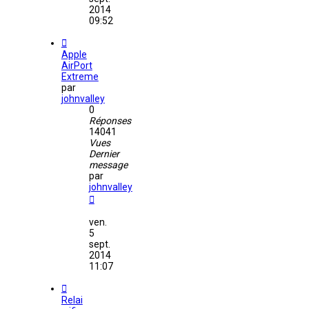
2014
09:52
Apple
AirPort
Extreme
par
johnvalley
0
Réponses
14041
Vues
Dernier
message
par
johnvalley
ven.
5
sept.
2014
11:07
Relai