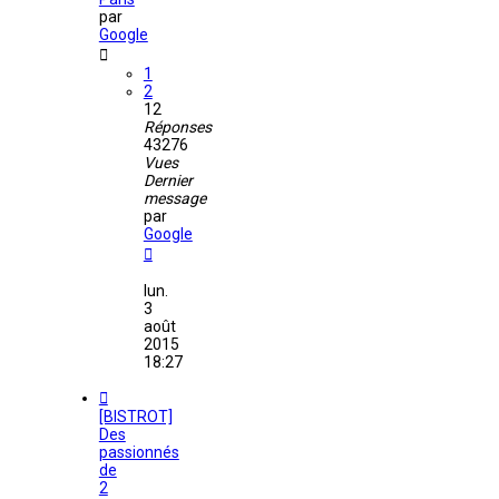
par
Google
1
2
12
Réponses
43276
Vues
Dernier
message
par
Google
lun.
3
août
2015
18:27
[BISTROT]
Des
passionnés
de
2