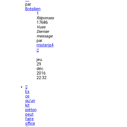
par
Brésilien
1
Réponses
17686
Vues
Dernier
message
par
misterjp4
jeu.
29
déc.
2016
22:32
Es
ce
qu'un
kit
piéton
peut
faire
office