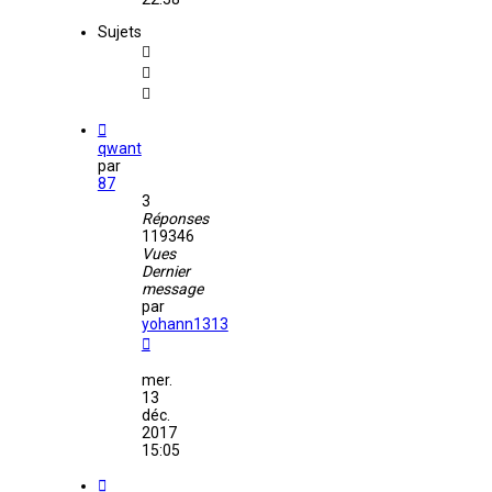
Sujets
qwant
par
87
3
Réponses
119346
Vues
Dernier
message
par
yohann1313
mer.
13
déc.
2017
15:05