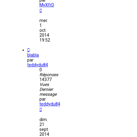
par
MyXfrD
mer.
1
oct.
2014
19:52
blabla
par
teddydu84
0
Réponses
14377
Vues
Dernier
message
par
teddydu84
dim.
21
sept.
2014