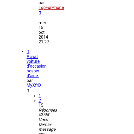
par
TopForPhone
mer.
15
oct.
2014
21:27
Achat
voiture
d'occasion,
besoin
d'aide.
par
MyXfrD
1
2
15
Réponses
43850
Vues
Dernier
message