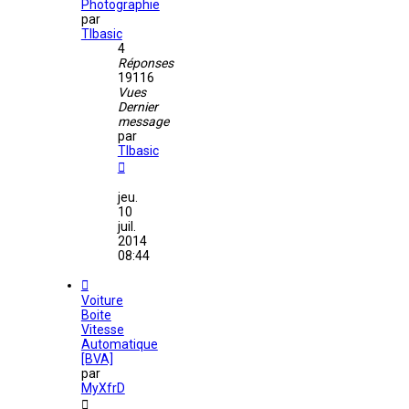
Photographie
par
TIbasic
4
Réponses
19116
Vues
Dernier
message
par
TIbasic
jeu.
10
juil.
2014
08:44
Voiture
Boite
Vitesse
Automatique
[BVA]
par
MyXfrD