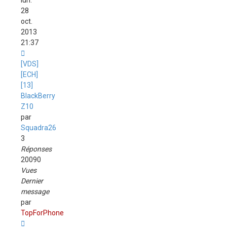
lun.
28
oct.
2013
21:37
[VDS]
[ECH]
[13]
BlackBerry
Z10
par
Squadra26
3
Réponses
20090
Vues
Dernier
message
par
TopForPhone