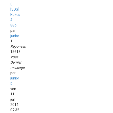
[VDS]
Nexus
4
8Go
par
junior
1
Réponses
15613
Vues
Dernier
message
par
junior
ven.
11
juil.
2014
07:32