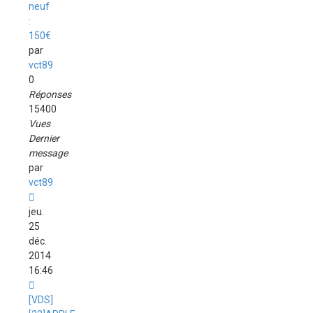
neuf
:
150€
par
vct89
0
Réponses
15400
Vues
Dernier
message
par
vct89
jeu.
25
déc.
2014
16:46
[VDS]