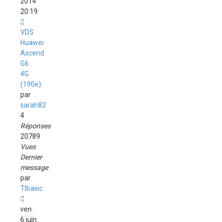
2014
20:19
VDS
Huawei
Ascend
G6
4G
(190e)
par
sarah82
4
Réponses
20789
Vues
Dernier
message
par
TIbasic
ven.
6 juin