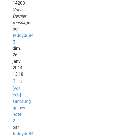
14203
Vues
Dernier
message
par
teddydu84
dim.
26
janv.
2014
13:18
[vds
ech]
samsung
galaxy
note
2
par
teddydu84