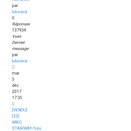
par
lulucaca
0
Réponses
137934
Vues
Dernier
message
par
lulucaca
mar.
5
déc.
2017
17:35
[VENDU]
[33]
WIKO
STAIRWAY/très