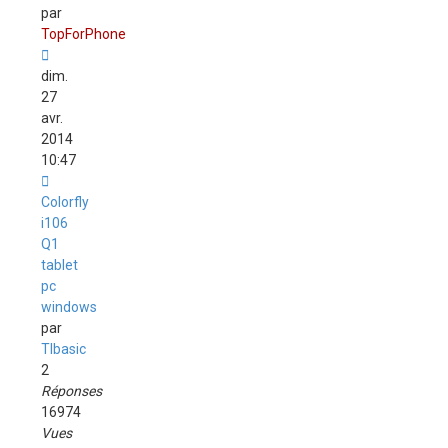
par
TopForPhone
dim.
27
avr.
2014
10:47
Colorfly
i106
Q1
tablet
pc
windows
par
TIbasic
2
Réponses
16974
Vues