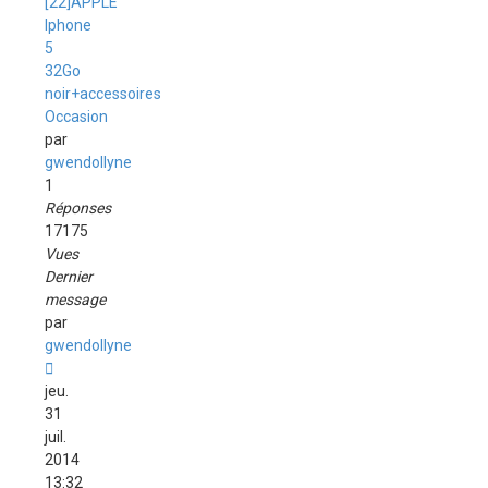
[22]APPLE
Iphone
5
32Go
noir+accessoires
Occasion
par
gwendollyne
1
Réponses
17175
Vues
Dernier
message
par
gwendollyne
jeu.
31
juil.
2014
13:32