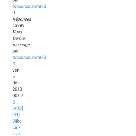
par
topconcouriste83
0
Réponses
13989
Vues
Dernier
message
par
topconcouriste83
ven.
6
déc.
2013
00:07
[VDS]
[41]
Wiko
Cink
Five