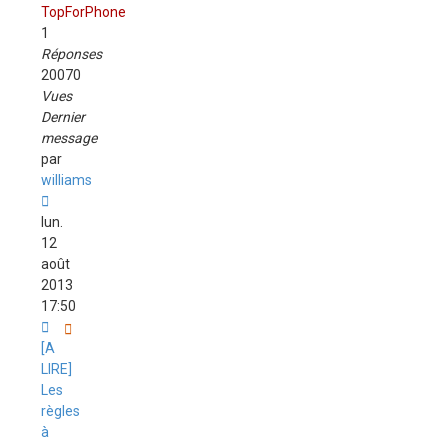
TopForPhone
1
Réponses
20070
Vues
Dernier
message
par
williams
lun.
12
août
2013
17:50
[A
LIRE]
Les
règles
à