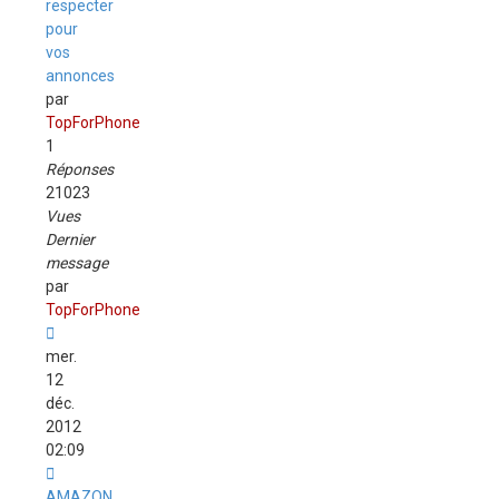
respecter
pour
vos
annonces
par
TopForPhone
1
Réponses
21023
Vues
Dernier
message
par
TopForPhone
mer.
12
déc.
2012
02:09
AMAZON