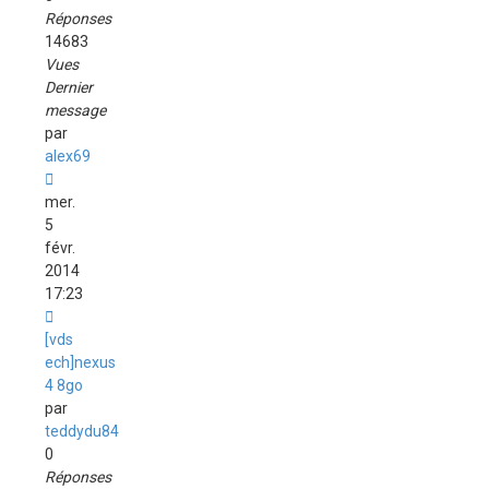
Réponses
14683
Vues
Dernier
message
par
alex69
mer.
5
févr.
2014
17:23
[vds
ech]nexus
4 8go
par
teddydu84
0
Réponses