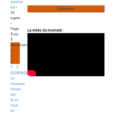
comme
lus
•
50
sujets
•
Page
La vidéo du moment :
1
sur
1
Annonces
[SONDAGE]
Le
nouveau
forum
est
là, et
vous
en