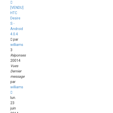
[VENDU]
HTC
Desire
S -
Android
4.0.4
par
williams
3
Réponses
20014
Vues
Dernier
message
par
williams
lun.
23
juin