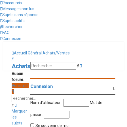
Raccourcis
Messages non lus
Sujets sans réponse
Sujets actifs
Rechercher
FAQ
Connexion
Accueil
Général
Achats/Ventes
Rechercher
Recherche
Achats/Ventes
Rechercher
avancée
Aucun
forum.
Verrouillé
Connexion
Nom d’utilisateur :
Mot de
Rechercher
Recherche
avancée
Marquer
passe :
les
sujets
Se souvenir de moi