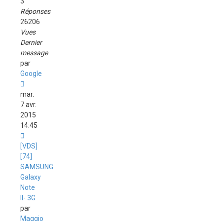
3
Réponses
26206
Vues
Dernier
message
par
Google
mar.
7 avr.
2015
14:45
[VDS]
[74]
SAMSUNG
Galaxy
Note
II- 3G
par
Maggio