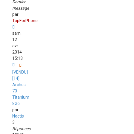
Dernier
message
par
TopForPhone
sam.
12
avr.
2014
15:13
[VENDU]
[14]
Archos
70
Titanium
8Go
par
Noctis
3
Réponses