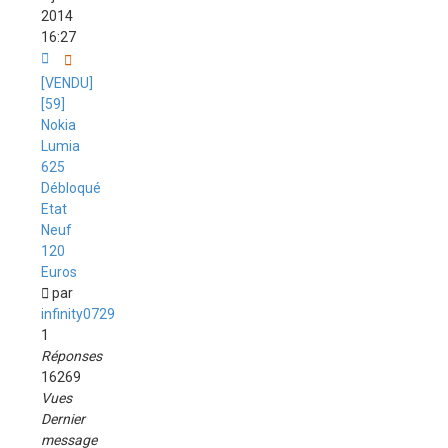
2014
16:27
[VENDU]
[59]
Nokia
Lumia
625
Débloqué
Etat
Neuf
120
Euros
par
infinity0729
1
Réponses
16269
Vues
Dernier
message