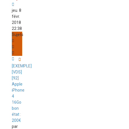
jeu. 8
févr.
2018
22:38
Sujets
[EXEMPLE]
[VDS]
[92]
Apple
iPhone
4
16Go
bon
état :
200€
par