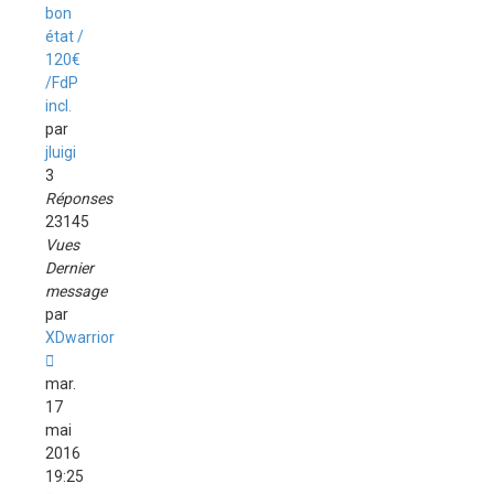
bon
état /
120€
/FdP
incl.
par
jluigi
3
Réponses
23145
Vues
Dernier
message
par
XDwarrior
mar.
17
mai
2016
19:25