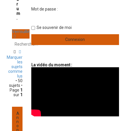
a
r
n
u
Mot de passe :
c
m
é
.
e
Se souvenir de moi
Verrouillé
R
R
e
e
Marquer
c
c
les
La vidéo du moment :
h
h
sujets
e
e
comme
r
r
lus
c
c
• 50
h
h
sujets •
e
e
Page
1
r
a
sur
1
v
a
n
c
A
é
n
n
e
o
n