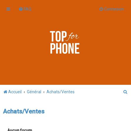
FAQ
Connexion
R
Accueil
Général
Achats/Ventes
e
c
Achats/Ventes
h
e
Aucun forum.