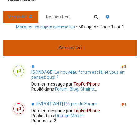
r
c
Rechercher
Recherche ava
Verrouillé
h
Marquer les sujets comme lus
• 50 sujets • Page
1
sur
1
e
r
Annonces
[SONDAGE] Le nouveau forum est là, et vous en
pensez quoi ?
Dernier message par
TopForPhone
Publié dans
Forum, Blog, Chaîne...
[IMPORTANT] Régles du Forum
Dernier message par
TopForPhone
Publié dans
Orange Mobile
Réponses :
2