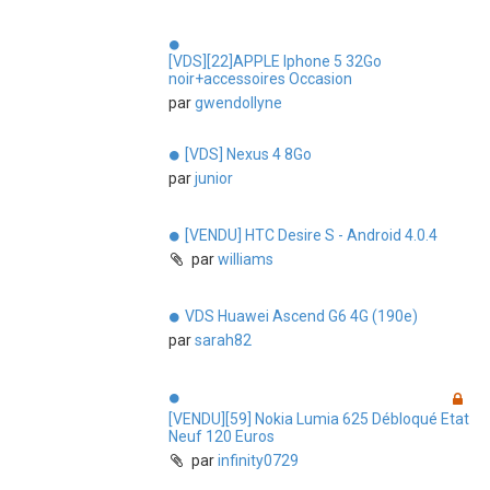
[VDS][22]APPLE Iphone 5 32Go
noir+accessoires Occasion
par
gwendollyne
[VDS] Nexus 4 8Go
par
junior
[VENDU] HTC Desire S - Android 4.0.4
par
williams
VDS Huawei Ascend G6 4G (190e)
par
sarah82
[VENDU][59] Nokia Lumia 625 Débloqué Etat
Neuf 120 Euros
par
infinity0729