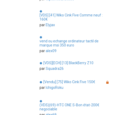
[VDS] [41] Wiko Cink Five Comme neuf :
160€
par
Elyjax
vend ou echange ordinateur tactil de
marque msi 350 euro
par
alex09
[VDS][ECH] [13] BlackBerry Z10
par
Squadra26
[Vendu] [75] Wiko Cink Five 150€
par
IchigoRoku
(VDS)(69)-HTC ONE S-Bon état-200€
negociable
par
alex69