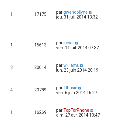
par
gwendollyne
1
17175
jeu. 31 juil. 2014 13:32
par
junior
1
15613
ven. 11 juil. 2014 07:32
par
williams
3
20014
lun. 23 juin 2014 20:19
par
TIbasic
4
20789
ven. 6 juin 2014 16:27
par
TopForPhone
1
16269
dim. 27 avr. 2014 10:47