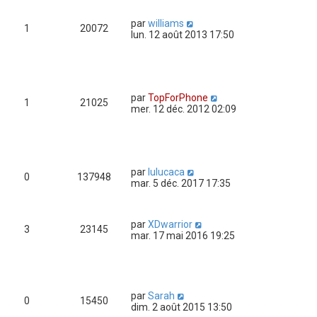
par
williams
1
20072
lun. 12 août 2013 17:50
par
TopForPhone
1
21025
mer. 12 déc. 2012 02:09
par
lulucaca
0
137948
mar. 5 déc. 2017 17:35
par
XDwarrior
3
23145
mar. 17 mai 2016 19:25
par
Sarah
0
15450
dim. 2 août 2015 13:50