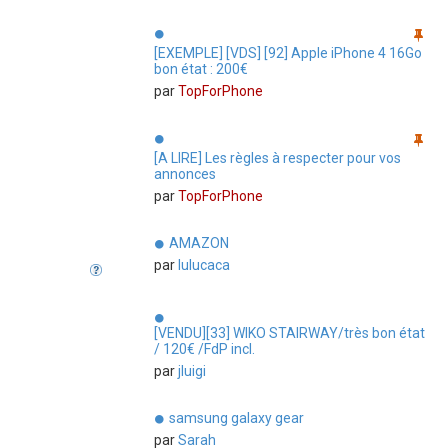
[EXEMPLE] [VDS] [92] Apple iPhone 4 16Go
bon état : 200€
par
TopForPhone
[A LIRE] Les règles à respecter pour vos
annonces
par
TopForPhone
AMAZON
par
lulucaca
[VENDU][33] WIKO STAIRWAY/très bon état
/ 120€ /FdP incl.
par
jluigi
samsung galaxy gear
par
Sarah