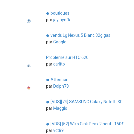
boutiques
par
jayjaynfk
vends Lg Nexus 5 Blanc 32gigas
par
Google
Problème sur HTC 620
par
carlito
Attention
par
Dolph78
[VDS][74] SAMSUNG Galaxy Note II- 3G
par
Maggio
[VDS] [52] Wiko Cink Peax 2 neuf : 150€
par
vct89