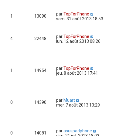
par
TopForPhone
1
13090
sam. 31 août 2013 18:53
par
TopForPhone
4
22448
lun. 12 août 2013 08:26
par
TopForPhone
1
14954
jeu. 8 août 2013 17:41
par
Muart
0
14390
mer. 7 août 2013 13:29
par
asuspadphone
0
14081
dim. 21 juil. 2013 18:02