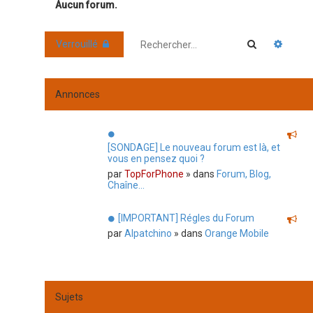
Aucun forum.
Rechercher
Reche
Verrouillé
Annonces
[SONDAGE] Le nouveau forum est là, et
vous en pensez quoi ?
par
TopForPhone
» dans
Forum, Blog,
Chaîne...
[IMPORTANT] Régles du Forum
par
Alpatchino
» dans
Orange Mobile
Sujets