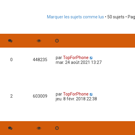
Marquer les sujets comme lus
• 50 sujets • Pa
rche avancée
par
TopForPhone
0
448235
mar. 24 août 2021 13:27
par
TopForPhone
2
603009
jeu. 8 févr. 2018 22:38