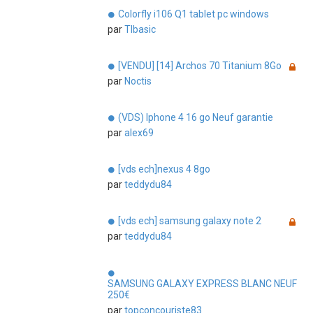
Colorfly i106 Q1 tablet pc windows
par
TIbasic
[VENDU] [14] Archos 70 Titanium 8Go
par
Noctis
(VDS) Iphone 4 16 go Neuf garantie
par
alex69
[vds ech]nexus 4 8go
par
teddydu84
[vds ech] samsung galaxy note 2
par
teddydu84
SAMSUNG GALAXY EXPRESS BLANC NEUF
250€
par
topconcouriste83