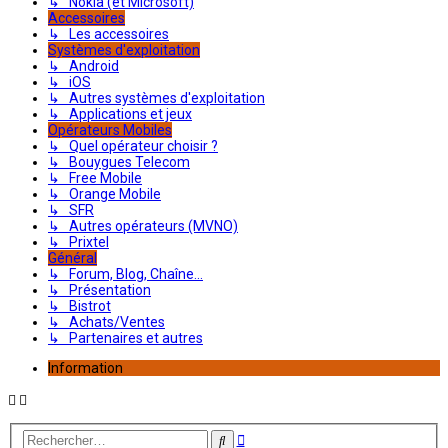
↳ Nokia (et Microsoft)
Accessoires
↳ Les accessoires
Systèmes d'exploitation
↳ Android
↳ iOS
↳ Autres systèmes d'exploitation
↳ Applications et jeux
Opérateurs Mobiles
↳ Quel opérateur choisir ?
↳ Bouygues Telecom
↳ Free Mobile
↳ Orange Mobile
↳ SFR
↳ Autres opérateurs (MVNO)
↳ Prixtel
Général
↳ Forum, Blog, Chaîne...
↳ Présentation
↳ Bistrot
↳ Achats/Ventes
↳ Partenaires et autres
Information
Recherche
Rechercher