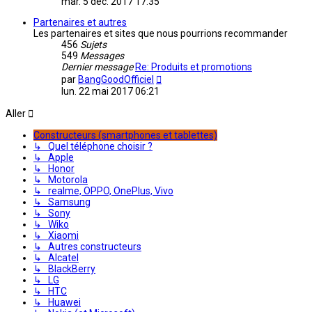
mar. 5 déc. 2017 17:35
dernier
message
Partenaires et autres
Les partenaires et sites que nous pourrions recommander
456
Sujets
549
Messages
Dernier message
Re: Produits et promotions
Consulter
par
BangGoodOfficiel
le
lun. 22 mai 2017 06:21
dernier
message
Aller
Constructeurs (smartphones et tablettes)
↳ Quel téléphone choisir ?
↳ Apple
↳ Honor
↳ Motorola
↳ realme, OPPO, OnePlus, Vivo
↳ Samsung
↳ Sony
↳ Wiko
↳ Xiaomi
↳ Autres constructeurs
↳ Alcatel
↳ BlackBerry
↳ LG
↳ HTC
↳ Huawei