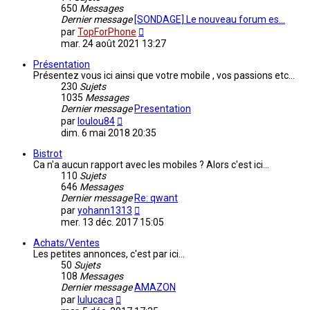
650
Messages
Dernier message
[SONDAGE] Le nouveau forum es…
Consulter
par
TopForPhone
le
mar. 24 août 2021 13:27
dernier
message
Présentation
Présentez vous ici ainsi que votre mobile , vos passions etc...
230
Sujets
1035
Messages
Dernier message
Presentation
Consulter
par
loulou84
le
dim. 6 mai 2018 20:35
dernier
message
Bistrot
Ca n'a aucun rapport avec les mobiles ? Alors c'est ici...
110
Sujets
646
Messages
Dernier message
Re: qwant
Consulter
par
yohann1313
le
mer. 13 déc. 2017 15:05
dernier
message
Achats/Ventes
Les petites annonces, c'est par ici...
50
Sujets
108
Messages
Dernier message
AMAZON
Consulter
par
lulucaca
le