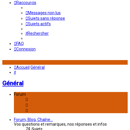
Raccourcis
Messages non lus
Sujets sans réponse
Sujets actifs
Rechercher
FAQ
Connexion
Accueil
Général
Rechercher
Général
Forum
Forum, Blog, Chaîne...
Vos questions et remarques, nos réponses et infos
74
Sujets