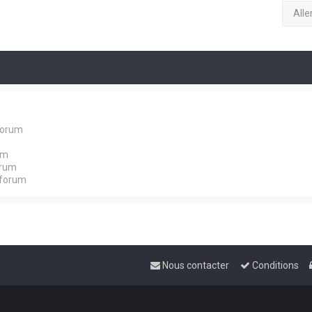
Alle
forum
um
orum
 forum
Nous contacter
Conditions