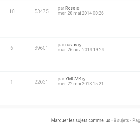
par
Rose
10
53475
mer. 28 mai 2014 08:26
par
navas
6
39601
mar. 26 nov. 2013 19:24
par
YMCMB
1
22031
mer. 22 mai 2013 15:21
Marquer les sujets comme lus
• 8 sujets • Pa