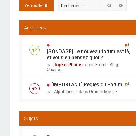
Rechercher
Reche
Verrouillé
Annonces
[SONDAGE] Le nouveau forum est là,
et vous en pensez quoi ?
par
TopForPhone
» dans
Forum, Blog,
Chaîne...
[IMPORTANT] Régles du Forum
par
Alpatchino
» dans
Orange Mobile
Sujets