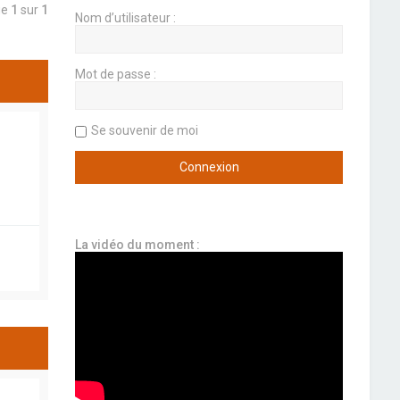
ge
1
sur
1
Nom d’utilisateur :
Mot de passe :
Se souvenir de moi
La vidéo du moment :