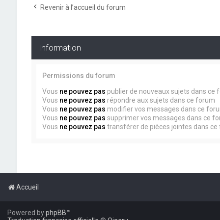
Revenir à l’accueil du forum
Information
Permissions du forum
Vous
ne pouvez pas
publier de nouveaux sujets dans ce 
Vous
ne pouvez pas
répondre aux sujets dans ce forum
Vous
ne pouvez pas
modifier vos messages dans ce for
Vous
ne pouvez pas
supprimer vos messages dans ce f
Vous
ne pouvez pas
transférer de pièces jointes dans ce
Accueil
Powered by
phpBB
™