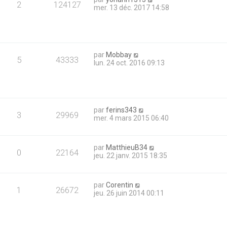
2
124127
mer. 13 déc. 2017 14:58
par
Mobbay
5
43333
lun. 24 oct. 2016 09:13
par
ferins343
3
29969
mer. 4 mars 2015 06:40
par
MatthieuB34
0
22164
jeu. 22 janv. 2015 18:35
par
Corentin
1
26672
jeu. 26 juin 2014 00:11