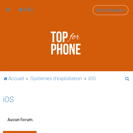
FAQ
Connexion
R
Accueil
Systèmes d'exploitation
iOS
e
c
iOS
h
e
r
Aucun forum.
c