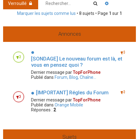
h
Rechercher
Recherche ava
Verrouillé
e
Marquer les sujets comme lus
• 8 sujets • Page
1
sur
1
r
Annonces
[SONDAGE] Le nouveau forum est là, et
vous en pensez quoi ?
Dernier message par
TopForPhone
Publié dans
Forum, Blog, Chaîne...
[IMPORTANT] Régles du Forum
Dernier message par
TopForPhone
Publié dans
Orange Mobile
Réponses :
2
Sujets