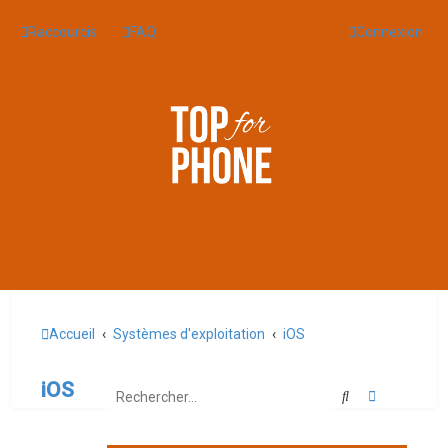
Raccourcis
FAQ
Connexion
Accueil
Systèmes d'exploitation
iOS
iOS
Rechercher
Recherche