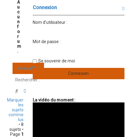
A
u
Connexion
c
u
n
Nom d’utilisateur :
f
o
r
u
Mot de passe :
m
.
Se souvenir de moi
Verrouillé
Rechercher
Recherche avancée
Marquer
La vidéo du moment :
les
sujets
comme
lus
• 8
sujets •
Page
1