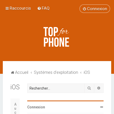
Raccourcis
FAQ
Connexion
Accueil
Systèmes d'exploitation
iOS
iOS
Rechercher
Recherc
A
Connexion
u
c